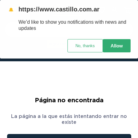
https://www.castillo.com.ar
🔔
We’d like to show you notifications with news and
Buscar
updates
Ingresar
Allow
No, thanks
TÉRMINOS MÁS BUSCADOS
Crédito Castillo
¿Cuál es mi código postal?
1
.
placard
2
.
heladera
3
.
celulares
4
.
lavarropas
5
.
colchones
Página no encontrada
6
.
cocina
La página a la que estás intentando entrar no
7
.
moto
existe
8
.
aire acondicionado