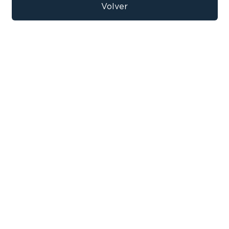
9
.
bicicleta
Volver
10
.
sommier