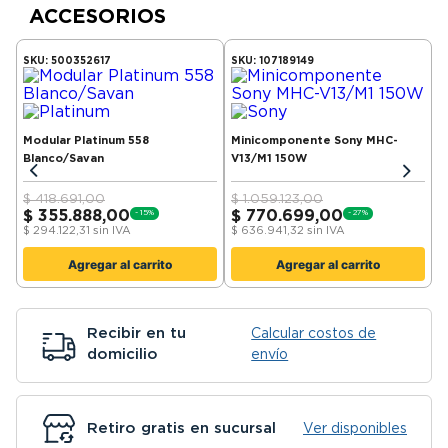
ACCESORIOS
SKU:
500352617
SKU:
107189149
Modular Platinum 558
Minicomponente Sony MHC-
Blanco/Savan
V13/M1 150W
$
418.691,00
$
1.059.123,00
$
355.888,00
$
770.699,00
-
15
%
-
27
%
$
294.122,31
sin IVA
$
636.941,32
sin IVA
Agregar al carrito
Agregar al carrito
Recibir en tu
Calcular costos de
domicilio
envío
Retiro gratis en sucursal
Ver disponibles