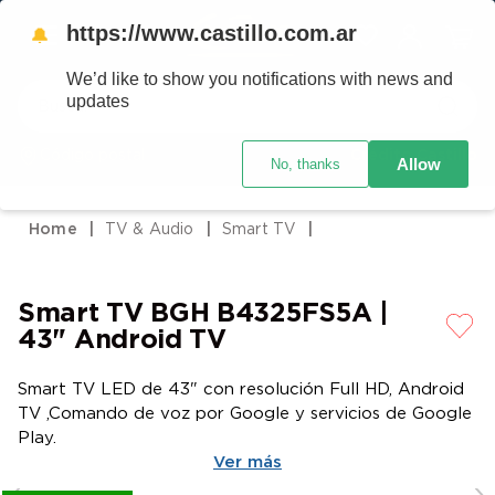
https://www.castillo.com.ar
🔔
We’d like to show you notifications with news and
Buscar
updates
Código postal
Crédito Castillo
Allow
No, thanks
TÉRMINOS MÁS BUSCADOS
1
.
placard
TV & Audio
Smart TV
2
.
heladera
3
.
celulares
Smart TV BGH B4325FS5A |
4
.
lavarropas
43" Android TV
5
.
cocina
Smart TV LED de 43" con resolución Full HD, Android
6
.
colchones
TV ,Comando de voz por Google y servicios de Google
7
.
aire acondicionado
Play.
Ver más
8
.
moto