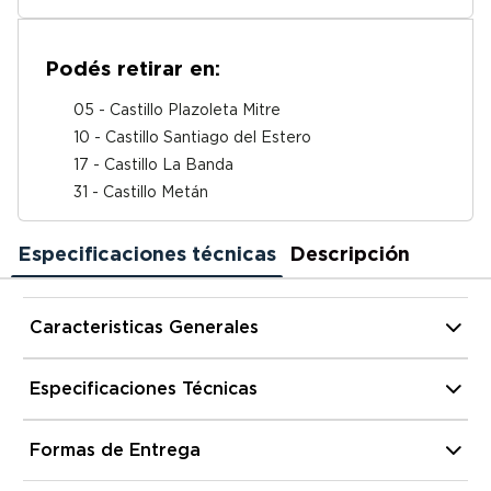
Podés retirar en:
05 - Castillo Plazoleta Mitre
10 - Castillo Santiago del Estero
17 - Castillo La Banda
31 - Castillo Metán
Especificaciones técnicas
Descripción
Caracteristicas Generales
Sistema Operativo
Android
Especificaciones Técnicas
Alto
61 cm
Formas de Entrega
Tecnología
LED