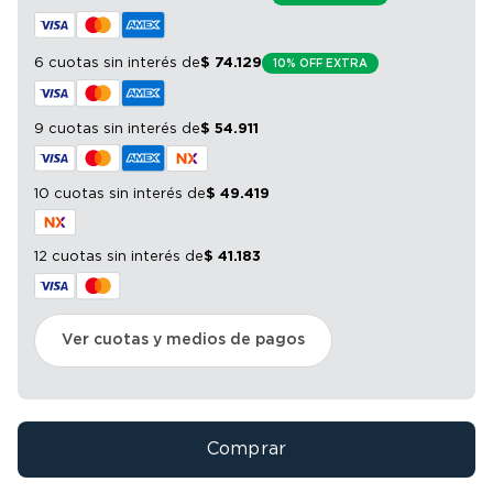
6 cuotas sin interés
de
$
74
.
129
10% OFF EXTRA
9 cuotas sin interés
de
$
54
.
911
10 cuotas sin interés
de
$
49
.
419
12 cuotas sin interés
de
$
41
.
183
Ver cuotas y medios de pagos
Comprar