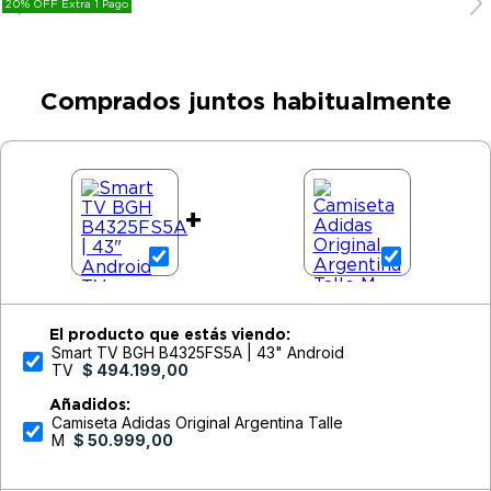
20% OFF Extra 1 Pago
9
.
bicicleta
10
.
sommier
Comprados juntos habitualmente
+
El producto que estás viendo:
Smart TV BGH B4325FS5A | 43" Android
TV
$ 494.199,00
Añadidos:
Camiseta Adidas Original Argentina Talle
M
$ 50.999,00