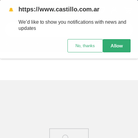
https://www.castillo.com.ar
🔔
We’d like to show you notifications with news and
Buscar
updates
Ingresar
Allow
No, thanks
Crédito Castillo
¿Cuál es mi código postal?
Página no encontrada
La página a la que estás intentando entrar no
existe