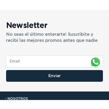
- NUESTRAS SUCURSALES
- CERTIFICADO DE GARANTIA BLISTER
Buscá tu sucursal:
27 Sucursales
Atención telefónica:
0810-888-5678
Llamanos de 9 a 18hs.