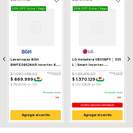
Newsletter
No seas el último enterarte! Suscribite y
recibí las mejores promos antes que nadie
Enviar
- NOSOTROS