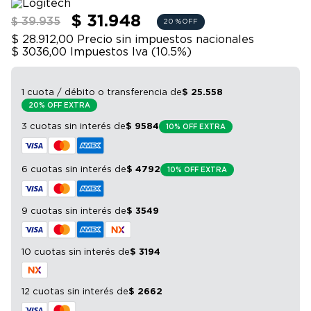
9
.
bicicleta
$ 31.948
$ 39.935
20 %
OFF
10
.
sommier
$ 28.912,00
Precio sin impuestos nacionales
$ 3036,00
Impuestos Iva (
10.5
%)
1 cuota / débito o transferencia
de
$
25
.
558
20% OFF EXTRA
3 cuotas sin interés
de
$
9584
10% OFF EXTRA
6 cuotas sin interés
de
$
4792
10% OFF EXTRA
9 cuotas sin interés
de
$
3549
10 cuotas sin interés
de
$
3194
12 cuotas sin interés
de
$
2662