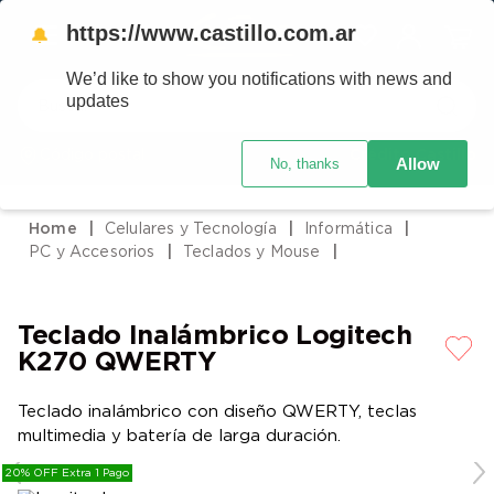
https://www.castillo.com.ar
🔔
We’d like to show you notifications with news and
Buscar
updates
Código postal
Crédito Castillo
Allow
No, thanks
TÉRMINOS MÁS BUSCADOS
1
.
placard
Celulares y Tecnología
Informática
2
.
heladera
PC y Accesorios
Teclados y Mouse
3
.
celulares
4
.
lavarropas
Teclado Inalámbrico Logitech
5
.
cocina
K270 QWERTY
6
.
colchones
Teclado inalámbrico con diseño QWERTY, teclas
7
.
aire acondicionado
multimedia y batería de larga duración.
8
.
moto
20% OFF Extra 1 Pago