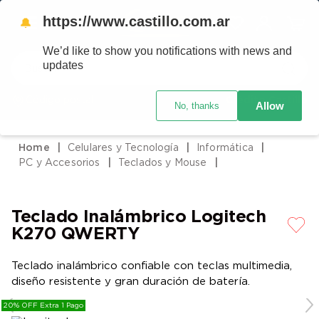
https://www.castillo.com.ar
🔔
We’d like to show you notifications with news and
Buscar
updates
Código postal
Crédito Castillo
Allow
No, thanks
TÉRMINOS MÁS BUSCADOS
1
.
placard
Celulares y Tecnología
Informática
2
.
heladera
PC y Accesorios
Teclados y Mouse
3
.
celulares
4
.
lavarropas
Teclado Inalámbrico Logitech
5
.
cocina
K270 QWERTY
6
.
colchones
Teclado inalámbrico confiable con teclas multimedia,
7
.
aire acondicionado
diseño resistente y gran duración de batería.
8
.
moto
20% OFF Extra 1 Pago