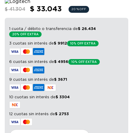
9
.
bicicleta
$ 33.043
$ 41.304
20 %
OFF
10
.
sommier
1 cuota / débito o transferencia
de
$
26
.
434
20% OFF EXTRA
3 cuotas sin interés
de
$
9912
10% OFF EXTRA
6 cuotas sin interés
de
$
4956
10% OFF EXTRA
9 cuotas sin interés
de
$
3671
10 cuotas sin interés
de
$
3304
12 cuotas sin interés
de
$
2753