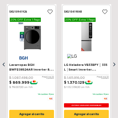
Ancho
45.8 cm
SKU
10941926
SKU
10419848
Profundidad
2.4 cm
20% OFF Extra 1 Pago
20% OFF Extra 1 Pago
Peso
490 g
Marca
Logitech
SKU
11865354
Lavarropas BGH
LG Heladera VB33BPY │ 335
BWFE08S24AR Inverter 8 kg
L │Smart Inverter
Silver
Compressor│ ThinQ
Pagá en 12
Pagá en 12
$
1
.
087
.
498
,
00
$
1
.
611
.
916
,
00
cuotas
cuotas
$
869
.
999
$
1
.
370
.
129
-
20 %
-
15 %
$ 719.007,00
sin IVA
$ 1.132.338,00
sin IVA
14
cuotas fijas
14
cuotas fijas
¡ÚLTIMAS UNIDADES DISPONIBLES!
Agregar al carrito
Agregar al carrito