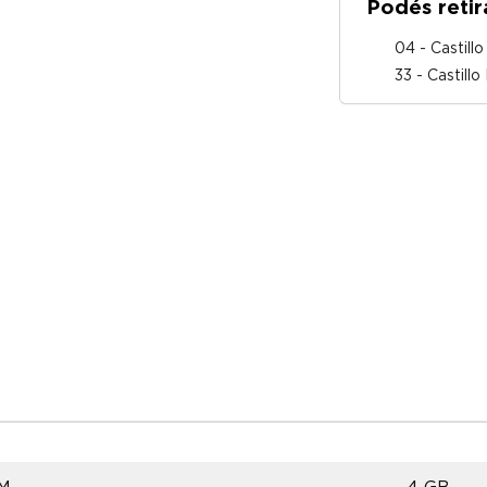
Podés retir
04 - Castill
33 - Castill