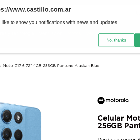
Buscar
ps://www.castillo.com.ar
 like to show you notifications with news and updates
TÉRMINOS MÁS BUSCADOS
res y tecnología
Ventilación
Motos
Ver promociones
1
.
placard
No, thanks
2
.
heladera
3
.
celulares
la Moto G17 6.72" 4GB 256GB Pantone Alaskan Blue
4
.
lavarropas
5
.
colchones
6
.
cocina
7
.
moto
8
.
aire acondicionado
Celular Mo
256GB Pant
9
.
bicicleta
10
.
sommier
Desde un sensor S