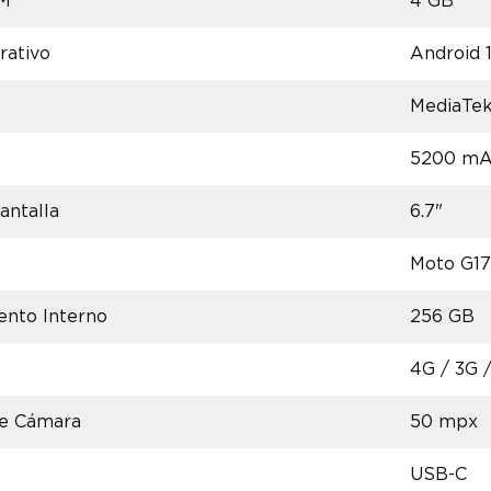
AM
4 GB
rativo
Android 
MediaTek
5200 mA
antalla
6.7"
Moto G1
nto Interno
256 GB
4G / 3G 
de Cámara
50 mpx
USB-C