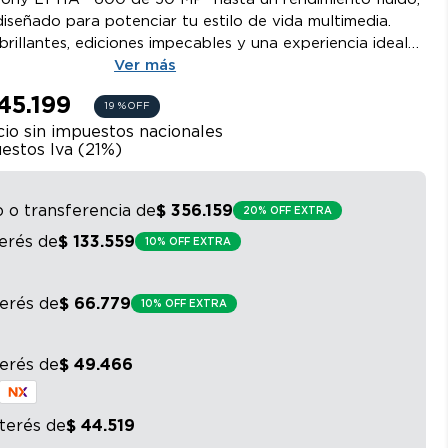
iseñado para potenciar tu estilo de vida multimedia.
brillantes, ediciones impecables y una experiencia ideal
ontenidos en una vibrante pantalla Full HD+, con
Ver más
 y Dolby Atmos®.
45.199
19 %
OFF
io sin impuestos nacionales
estos Iva (
21
%)
o o transferencia
de
$
356
.
159
20% OFF EXTRA
terés
de
$
133
.
559
10% OFF EXTRA
terés
de
$
66
.
779
10% OFF EXTRA
terés
de
$
49
.
466
nterés
de
$
44
.
519