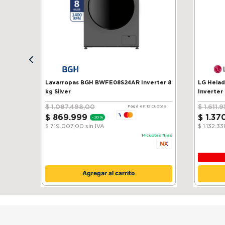
Lavarropas BGH BWFE08S24AR Inverter 8
LG Heladera 
kg Silver
Inverter
$
1
.
087
.
498
,
00
$
1
.
611
.
9
Pagá en 12 cuotas
$
869
.
999
$
1
.
37
-
20 %
$ 719.007,00
sin IVA
$ 1.132.3
14
cuotas fijas
Agregar al carrito