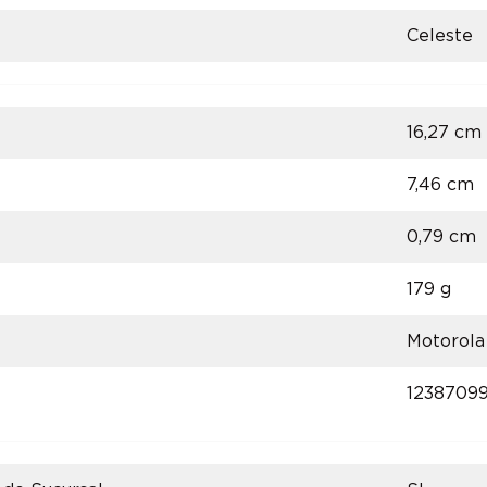
Celeste
16,27 cm
7,46 cm
0,79 cm
179 g
Motorola
1238709