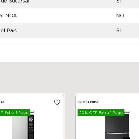
 de Sucursal
SI
 al NOA
NO
el Pais
SI
848
SKU
10419850
 Extra 1 Pago
20% OFF Extra 1 Pago