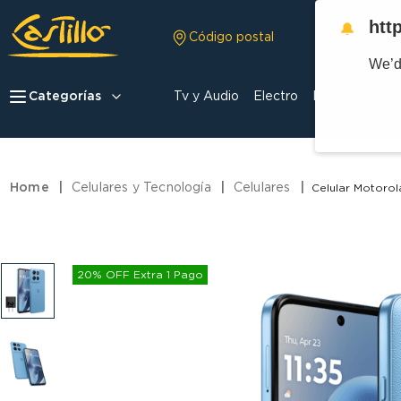
htt
🔔
Código postal
We’d
Categorías
Tv y Audio
Electro
Hogar
Celula
Celulares y Tecnología
Celulares
Celular Motoro
20% OFF Extra 1 Pago