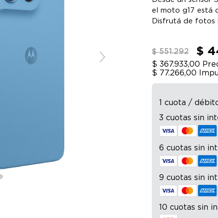
el moto g17 está d
Disfrutá de fotos 
para maratonear c
parlantes estéreo
$ 4
$ 551.292
$ 367.933,00
Prec
$ 77.266,00
Impu
1 cuota / débit
3 cuotas sin in
6 cuotas sin in
9 cuotas sin in
10 cuotas sin i