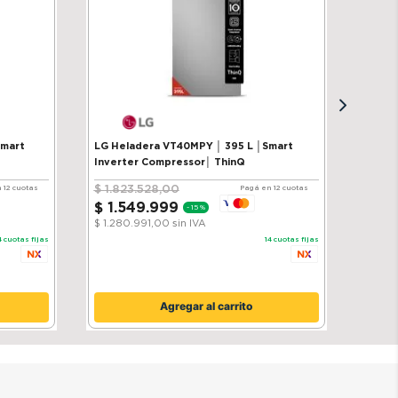
Smart
LG Heladera VT40MPY │ 395 L │Smart
Inverter Compressor│ ThinQ
$
1
.
823
.
528
,
00
 12 cuotas
Pagá en 12 cuotas
$
1
.
549
.
999
-
15 %
$ 1.280.991,00
sin IVA
4
cuotas fijas
14
cuotas fijas
Agregar al carrito