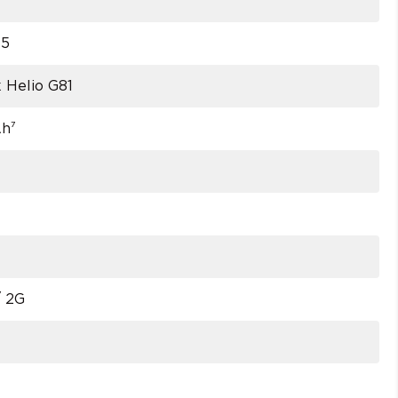
15
 Helio G81
h⁷
7
/ 2G