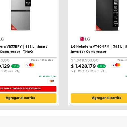
VB33BPY │ 335 L │Smart
LG Heladera VT40MPM │ 395 L │
 Compressor│ ThinQ
Inverter Compressor
16
,
00
$
1
.
948
.
563
,
00
Pagá en 12 cuotas
Pagá en
0
.
129
$
1
.
428
.
179
-
15 %
-
27 %
38,00
sin IVA
$ 1.180.313,00
sin IVA
14
cuotas fijas
1
¡ÚLTIMAS UNIDADES DISPONIBLES!
Agregar al carrito
Agregar al carrito