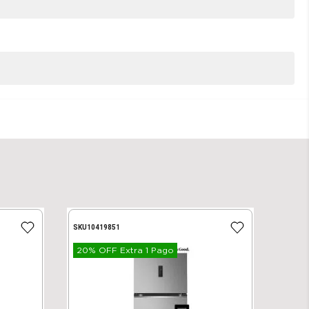
SKU
10419851
20% OFF Extra 1 Pago