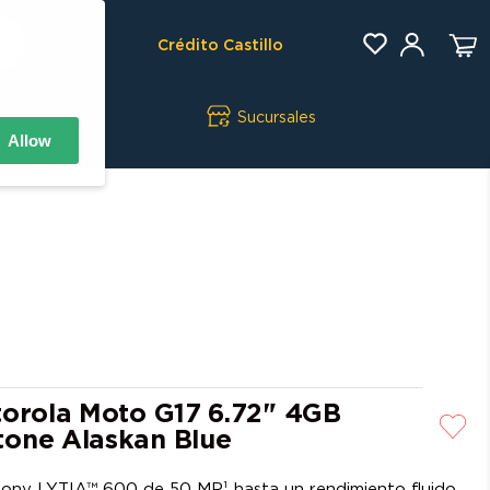
Crédito Castillo
Sucursales
Allow
torola Moto G17 6.72" 4GB
one Alaskan Blue
ony LYTIA™ 600 de 50 MP¹ hasta un rendimiento fluido,