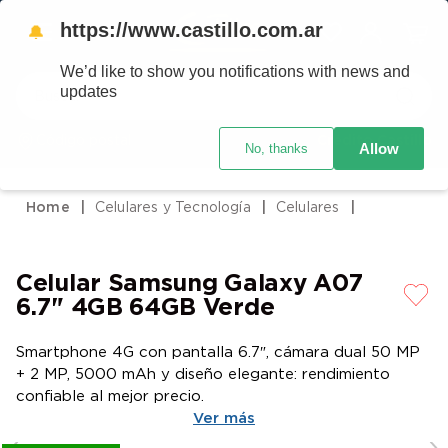
https://www.castillo.com.ar
🔔
We’d like to show you notifications with news and
Buscar
updates
Código postal
Crédito Castillo
Allow
No, thanks
TÉRMINOS MÁS BUSCADOS
1
.
placard
Celulares y Tecnología
Celulares
2
.
heladera
3
.
celulares
Celular Samsung Galaxy A07
4
.
lavarropas
6.7" 4GB 64GB Verde
5
.
colchones
Smartphone 4G con pantalla 6.7″, cámara dual 50 MP
6
.
cocina
+ 2 MP, 5000 mAh y diseño elegante: rendimiento
7
.
moto
confiable al mejor precio.
Ver más
8
.
aire acondicionado