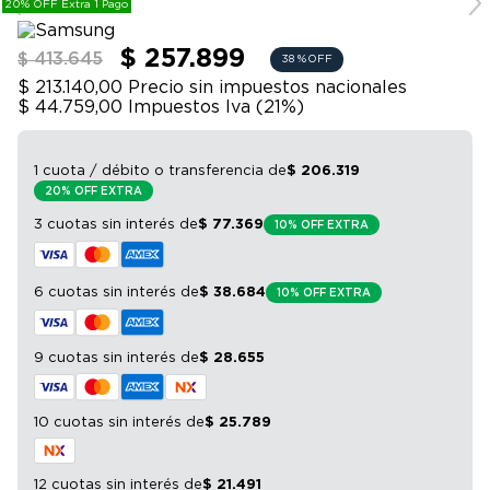
20% OFF Extra 1 Pago
9
.
bicicleta
10
.
sommier
$ 257.899
$ 413.645
38 %
OFF
$ 213.140,00
Precio sin impuestos nacionales
$ 44.759,00
Impuestos Iva (
21
%)
1 cuota / débito o transferencia
de
$
206
.
319
20% OFF EXTRA
3 cuotas sin interés
de
$
77
.
369
10% OFF EXTRA
6 cuotas sin interés
de
$
38
.
684
10% OFF EXTRA
9 cuotas sin interés
de
$
28
.
655
10 cuotas sin interés
de
$
25
.
789
12 cuotas sin interés
de
$
21
.
491