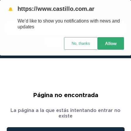
https://www.castillo.com.ar
🔔
We’d like to show you notifications with news and
Buscar
updates
Ingresar
Allow
No, thanks
Crédito Castillo
¿Cuál es mi código postal?
Página no encontrada
La página a la que estás intentando entrar no
existe