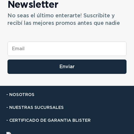
Newsletter
9
.
sommier
10
.
smart tv
No seas el último enterarte! Suscribite y
recibí las mejores promos antes que nadie
Enviar
- NOSOTROS
- NUESTRAS SUCURSALES
- CERTIFICADO DE GARANTIA BLISTER