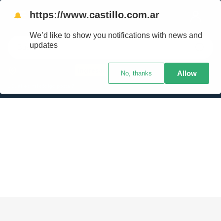
https://www.castillo.com.ar
🔔
We’d like to show you notifications with news and
Buscar
updates
Ingresar
Allow
No, thanks
TÉRMINOS MÁS BUSCADOS
¿Cuál es mi código postal?
1
.
placard
2
.
celulares
3
.
heladera
4
.
lavarropas
5
.
cocina
6
.
colchones
7
.
aire acondicionado
8
.
moto