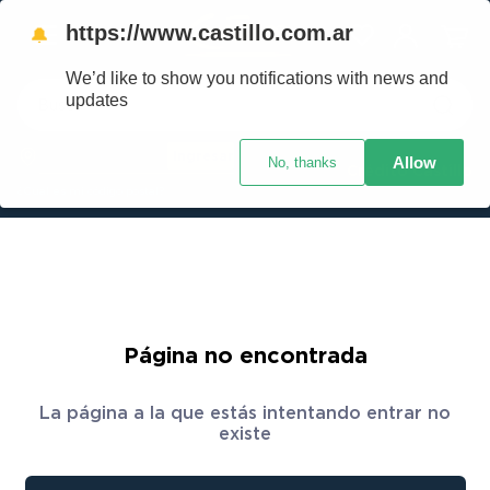
https://www.castillo.com.ar
🔔
We’d like to show you notifications with news and
Buscar
updates
Ingresar
Allow
No, thanks
TÉRMINOS MÁS BUSCADOS
Crédito Castillo
¿Cuál es mi código postal?
1
.
placard
2
.
celulares
3
.
heladera
4
.
lavarropas
5
.
cocina
Página no encontrada
6
.
colchones
La página a la que estás intentando entrar no
7
.
aire acondicionado
existe
8
.
moto