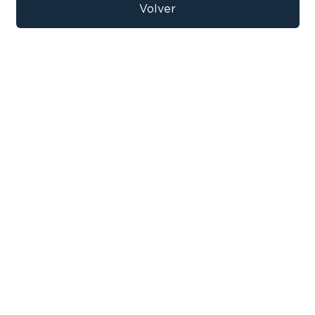
9
.
sommier
Volver
10
.
smart tv