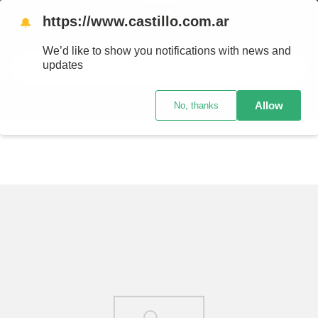
https://www.castillo.com.ar
🔔
We’d like to show you notifications with news and
Buscar
updates
Código postal
Crédito Castillo
Allow
No, thanks
TÉRMINOS MÁS BUSCADOS
1
.
placard
2
.
heladera
3
.
celulares
4
.
lavarropas
5
.
colchones
6
.
cocina
7
.
moto
8
.
aire acondicionado