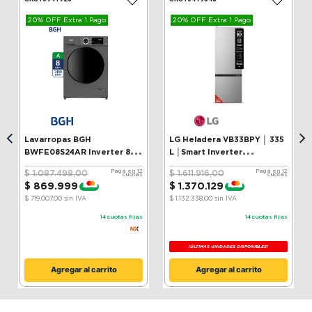
20% OFF Extra 1 Pago
20% OFF Extra 1 Pago
Lavarropas BGH
LG Heladera VB33BPY │ 335
BWFE08S24AR Inverter 8 kg
L │Smart Inverter
Silver
Compressor│ ThinQ
Pagá en 12
Pagá en 12
$
1
.
087
.
498
,
00
$
1
.
611
.
916
,
00
cuotas
cuotas
$
869
.
999
$
1
.
370
.
129
-
20 %
-
15 %
$ 719.007,00
sin IVA
$ 1.132.338,00
sin IVA
14
cuotas fijas
14
cuotas fijas
¡ÚLTIMAS UNIDADES DISPONIBLES!
Agregar al carrito
Agregar al carrito