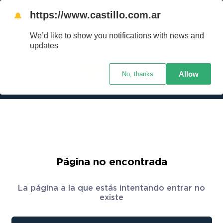
https://www.castillo.com.ar
🔔
We’d like to show you notifications with news and
Buscar
updates
Ingresar
Allow
No, thanks
TÉRMINOS MÁS BUSCADOS
Crédito Castillo
¿Cuál es mi código postal?
1
.
placard
2
.
heladera
3
.
celulares
4
.
lavarropas
5
.
colchones
Página no encontrada
6
.
cocina
La página a la que estás intentando entrar no
7
.
moto
existe
8
.
aire acondicionado