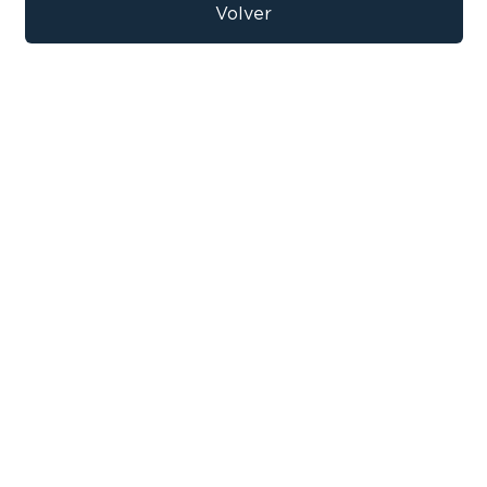
9
.
bicicleta
Volver
10
.
sommier