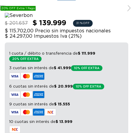
9
.
sommier
20% OFF Extra 1 Pago
10
.
smart tv
$ 139.999
$ 201.657
31 %
OFF
$ 115.702,00
Precio sin impuestos nacionales
$ 24.297,00
Impuestos Iva (
21
%)
1 cuota / débito o transferencia
de
$
111
.
999
20% OFF EXTRA
3 cuotas sin interés
de
$
41
.
999
10% OFF EXTRA
6 cuotas sin interés
de
$
20
.
999
10% OFF EXTRA
9 cuotas sin interés
de
$
15
.
555
10 cuotas sin interés
de
$
13
.
999