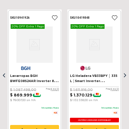
SKU
10941926
SKU
10419848
20% OFF Extra 1 Pago
20% OFF Extra 1 Pago
Lavarropas BGH
LG Heladera VB33BPY │ 335
BWFE08S24AR Inverter 8 kg
L │Smart Inverter
Silver
Compressor│ ThinQ
Pagá en 12
Pagá en 12
$
1
.
087
.
498
,
00
$
1
.
611
.
916
,
00
cuotas
cuotas
$
869
.
999
$
1
.
370
.
129
-
20 %
-
15 %
$ 719.007,00
sin IVA
$ 1.132.338,00
sin IVA
14
cuotas fijas
14
cuotas fijas
¡ÚLTIMAS UNIDADES DISPONIBLES!