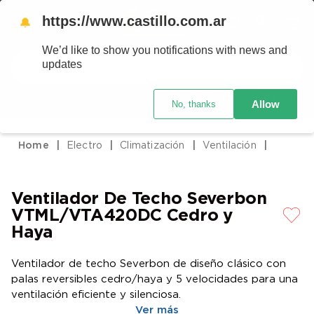
https://www.castillo.com.ar
🔔
We’d like to show you notifications with news and
Buscar
updates
Código postal
Crédito Castillo
Allow
No, thanks
TÉRMINOS MÁS BUSCADOS
1
.
placard
Electro
Climatización
Ventilación
2
.
celulares
3
.
heladera
Ventilador De Techo Severbon
4
.
lavarropas
VTML/VTA420DC Cedro y
5
.
cocina
Haya
6
.
colchones
Ventilador de techo Severbon de diseño clásico con
7
.
aire acondicionado
palas reversibles cedro/haya y 5 velocidades para una
ventilación eficiente y silenciosa.
8
.
moto
Ver más