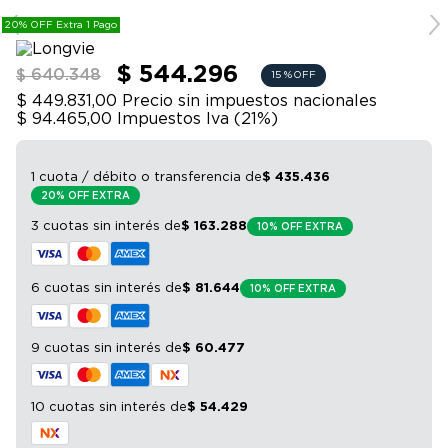
9
.
bicicleta
tiza/grafito.
20% OFF Extra 1 Pago
10
.
sommier
$ 544.296
$ 640.348
15 %
OFF
$ 449.831,00
Precio sin impuestos nacionales
$ 94.465,00
Impuestos Iva (
21
%)
1 cuota / débito o transferencia
de
$
435
.
436
20% OFF EXTRA
3 cuotas sin interés
de
$
163
.
288
10% OFF EXTRA
6 cuotas sin interés
de
$
81
.
644
10% OFF EXTRA
9 cuotas sin interés
de
$
60
.
477
10 cuotas sin interés
de
$
54
.
429