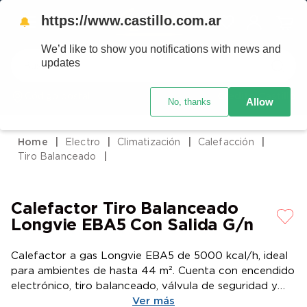
https://www.castillo.com.ar
🔔
We’d like to show you notifications with news and
Buscar
updates
Código postal
Crédito Castillo
Allow
No, thanks
TÉRMINOS MÁS BUSCADOS
1
.
placard
Electro
Climatización
Calefacción
2
.
heladera
Tiro Balanceado
3
.
celulares
4
.
lavarropas
Calefactor Tiro Balanceado
5
.
cocina
Longvie EBA5 Con Salida G/n
6
.
colchones
Calefactor a gas Longvie EBA5 de 5000 kcal/h, ideal
7
.
moto
para ambientes de hasta 44 m². Cuenta con encendido
electrónico, tiro balanceado, válvula de seguridad y
8
.
aire acondicionado
regulador de presión. Diseño elegante en color
Ver más