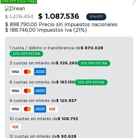
20% OFF Extra 1 Pago
9
.
bicicleta
temperatura interior. Luz LED.
10
.
sommier
$ 1.087.536
$ 1.279.454
15 %
OFF
$ 898.790,00
Precio sin impuestos nacionales
$ 188.746,00
Impuestos Iva (
21
%)
1 cuota / débito o transferencia
de
$
870
.
028
20% OFF EXTRA
3 cuotas sin interés
de
$
326
.
260
10% OFF EXTRA
6 cuotas sin interés
de
$
163
.
130
10% OFF EXTRA
9 cuotas sin interés
de
$
120
.
837
10 cuotas sin interés
de
$
108
.
753
12 cuotas sin interés
de
$
90
.
628