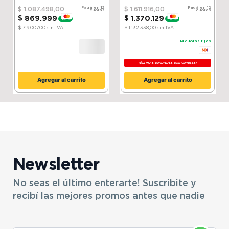
Silver
Compressor│ ThinQ
Pagá en 12
Pagá en 12
$
1
.
087
.
498
,
00
$
1
.
611
.
916
,
00
cuotas
cuotas
$
869
.
999
$
1
.
370
.
129
-
20 %
-
15 %
$ 719.007,00
sin IVA
$ 1.132.338,00
sin IVA
14
cuotas fijas
¡ÚLTIMAS UNIDADES DISPONIBLES!
Agregar al carrito
Agregar al carrito
Newsletter
No seas el último enterarte! Suscribite y
recibí las mejores promos antes que nadie