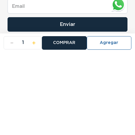
Enviar
－
＋
COMPRAR
- NOSOTROS
- NUESTRAS SUCURSALES
- CERTIFICADO DE GARANTIA BLISTER
Buscá tu sucursal:
27 Sucursales
Atención telefónica: