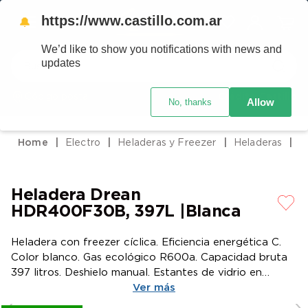
https://www.castillo.com.ar
🔔
We’d like to show you notifications with news and
Buscar
updates
Código postal
Crédito Castillo
Allow
No, thanks
TÉRMINOS MÁS BUSCADOS
1
.
placard
Electro
Heladeras y Freezer
Heladeras
2
.
heladera
3
.
celulares
Heladera Drean
4
.
lavarropas
HDR400F30B, 397L |Blanca
5
.
cocina
Heladera con freezer cíclica. Eficiencia energética C.
6
.
colchones
Color blanco. Gas ecológico R600a. Capacidad bruta
7
.
aire acondicionado
397 litros. Deshielo manual. Estantes de vidrio en
refrigerador y alambrón en freezer. Anaqueles en
Ver más
8
.
moto
contrapuerta. Cajón para frutas y verduras. Control de