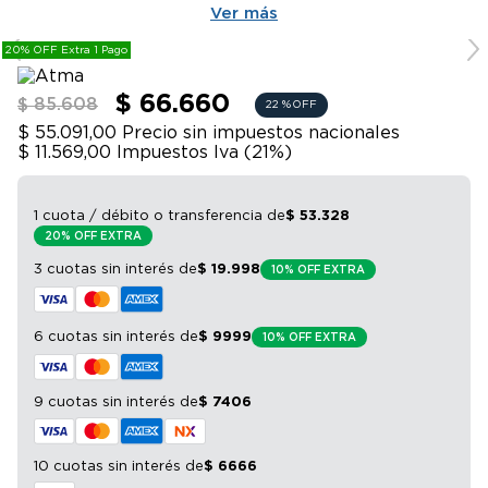
9
.
bicicleta
Ver más
10
.
sommier
20% OFF Extra 1 Pago
$ 66.660
$ 85.608
22 %
OFF
$ 55.091,00
Precio sin impuestos nacionales
$ 11.569,00
Impuestos Iva (
21
%)
1 cuota / débito o transferencia
de
$
53
.
328
20% OFF EXTRA
3 cuotas sin interés
de
$
19
.
998
10% OFF EXTRA
6 cuotas sin interés
de
$
9999
10% OFF EXTRA
9 cuotas sin interés
de
$
7406
10 cuotas sin interés
de
$
6666