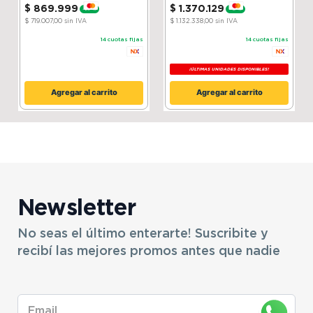
$
869
.
999
$
1
.
370
.
129
-
20 %
-
15 %
$ 719.007,00
sin IVA
$ 1.132.338,00
sin IVA
14
cuotas fijas
14
cuotas fijas
¡ÚLTIMAS UNIDADES DISPONIBLES!
Agregar al carrito
Agregar al carrito
Newsletter
No seas el último enterarte! Suscribite y
recibí las mejores promos antes que nadie