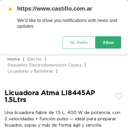
https://www.castillo.com.ar
🔔
We’d like to show you notifications with news and
Buscar
updates
Código postal
Crédito Castillo
Allow
No, thanks
TÉRMINOS MÁS BUSCADOS
1
.
placard
Electro
2
.
heladera
Pequeños Electrodomesticos Cocina
3
.
celulares
Licuadoras y Batidoras
4
.
lavarropas
5
.
colchones
Licuadora Atma LI8445AP
1.5Ltrs
6
.
cocina
7
.
moto
Una licuadora fiable de 1,5 L, 400 W de potencia, con
2 velocidades + función pulso — ideal para preparar
8
.
aire acondicionado
licuados, sopas y más de forma ágil y sencilla.