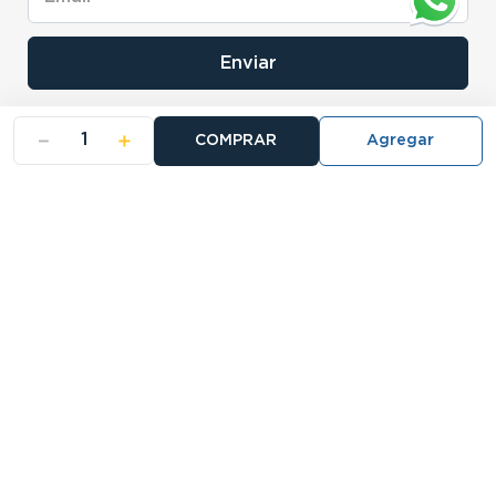
Enviar
－
＋
COMPRAR
- NOSOTROS
- NUESTRAS SUCURSALES
- CERTIFICADO DE GARANTIA BLISTER
Buscá tu sucursal:
27 Sucursales
Atención telefónica:
0810-888-5678
Llamanos de 9 a 18hs.