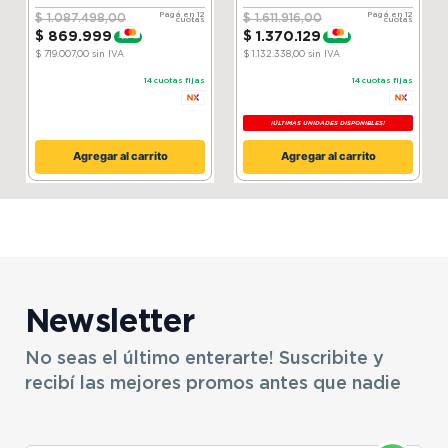
Silver
Compressor│ ThinQ
Pagá en 12
Pagá en 12
$
1
.
087
.
498
,
00
$
1
.
611
.
916
,
00
cuotas
cuotas
$
869
.
999
$
1
.
370
.
129
-
20 %
-
15 %
$ 719.007,00
sin IVA
$ 1.132.338,00
sin IVA
14
cuotas fijas
14
cuotas fijas
¡ÚLTIMAS UNIDADES DISPONIBLES!
Agregar al carrito
Agregar al carrito
Newsletter
No seas el último enterarte! Suscribite y
recibí las mejores promos antes que nadie