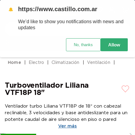
https://www.castillo.com.ar
🔔
We’d like to show you notifications with news and
Buscar
updates
Código postal
Crédito Castillo
Allow
No, thanks
TÉRMINOS MÁS BUSCADOS
1
.
placard
Electro
Climatización
Ventilación
2
.
heladera
3
.
celulares
Turboventilador Liliana
4
.
lavarropas
VTF18P 18"
5
.
cocina
Ventilador turbo Liliana VTF18P de 18″ con cabezal
6
.
colchones
reclinable, 3 velocidades y base antideslizante para un
7
.
aire acondicionado
potente caudal de aire silencioso en piso o pared
Ver más
8
.
moto