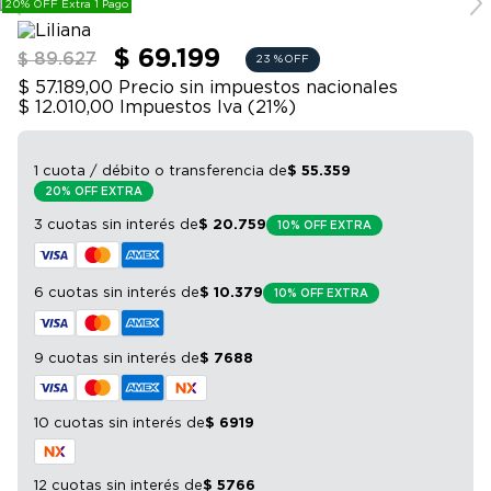
20% OFF Extra 1 Pago
9
.
bicicleta
10
.
sommier
$ 69.199
$ 89.627
23 %
OFF
$ 57.189,00
Precio sin impuestos nacionales
$ 12.010,00
Impuestos Iva (
21
%)
1 cuota / débito o transferencia
de
$
55
.
359
20% OFF EXTRA
3 cuotas sin interés
de
$
20
.
759
10% OFF EXTRA
6 cuotas sin interés
de
$
10
.
379
10% OFF EXTRA
9 cuotas sin interés
de
$
7688
10 cuotas sin interés
de
$
6919
12 cuotas sin interés
de
$
5766