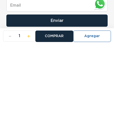
Enviar
－
＋
COMPRAR
- NOSOTROS
- NUESTRAS SUCURSALES
- CERTIFICADO DE GARANTIA BLISTER
Buscá tu sucursal:
27 Sucursales
Atención telefónica: