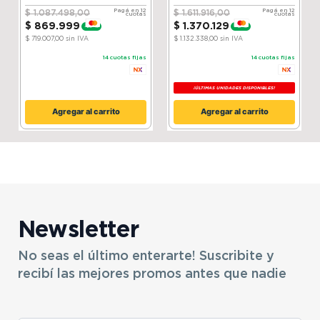
Silver
Compressor│ ThinQ
Pagá en 12
Pagá en 12
$
1
.
087
.
498
,
00
$
1
.
611
.
916
,
00
cuotas
cuotas
$
869
.
999
$
1
.
370
.
129
-
20 %
-
15 %
$ 719.007,00
sin IVA
$ 1.132.338,00
sin IVA
14
cuotas fijas
14
cuotas fijas
¡ÚLTIMAS UNIDADES DISPONIBLES!
Agregar al carrito
Agregar al carrito
Newsletter
No seas el último enterarte! Suscribite y
recibí las mejores promos antes que nadie