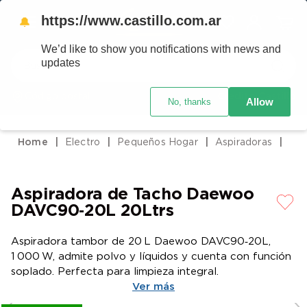
https://www.castillo.com.ar
🔔
We’d like to show you notifications with news and
Buscar
updates
Código postal
Crédito Castillo
Allow
No, thanks
TÉRMINOS MÁS BUSCADOS
1
.
placard
Electro
Pequeños Hogar
Aspiradoras
2
.
heladera
3
.
celulares
Aspiradora de Tacho Daewoo
4
.
lavarropas
DAVC90‑20L 20Ltrs
5
.
colchones
Aspiradora tambor de 20 L Daewoo DAVC90‑20L,
6
.
cocina
1 000 W, admite polvo y líquidos y cuenta con función
7
.
moto
soplado. Perfecta para limpieza integral.
Ver más
8
.
aire acondicionado