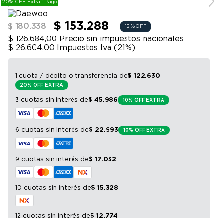
20% OFF Extra 1 Pago
9
.
bicicleta
10
.
sommier
$ 153.288
$ 180.338
15 %
OFF
$ 126.684,00
Precio sin impuestos nacionales
$ 26.604,00
Impuestos Iva (
21
%)
1 cuota / débito o transferencia
de
$
122
.
630
20% OFF EXTRA
3 cuotas sin interés
de
$
45
.
986
10% OFF EXTRA
6 cuotas sin interés
de
$
22
.
993
10% OFF EXTRA
9 cuotas sin interés
de
$
17
.
032
10 cuotas sin interés
de
$
15
.
328
12 cuotas sin interés
de
$
12
.
774