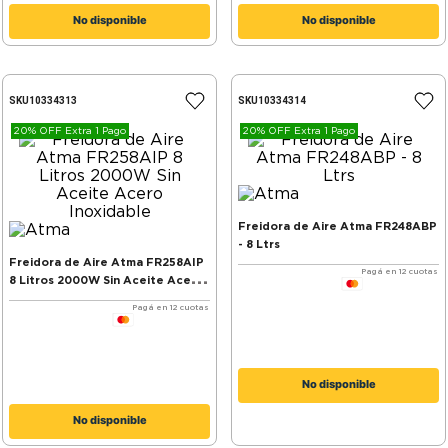
No disponible
No disponible
SKU
10334313
SKU
10334314
20% OFF Extra 1 Pago
20% OFF Extra 1 Pago
Freidora de Aire Atma FR248ABP
- 8 Ltrs
Freidora de Aire Atma FR258AIP
Pagá en 12 cuotas
8 Litros 2000W Sin Aceite Acero
Inoxidable
Pagá en 12 cuotas
No disponible
No disponible