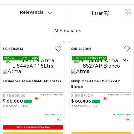
Relevancia
Filtrar
23
Productos
SKU
10462613
SKU
13122046
20% OFF Extra 1 Pago
20% OFF Extra 1 Pago
Licuadora Atma LI8445AP 1.5Ltrs
Minipimer Atma LM-8527AP
Blanco
Pagá en 12 cuotas
Pagá en 12 cuotas
$
85
.
608
,
00
$
80
.
571
,
00
$
66
.
660
$
68
.
486
-
22 %
-
15 %
$ 55.091,00
sin IVA
$ 56.600,00
sin IVA
14
cuotas fijas
14
cuotas fijas
¡ÚLTIMAS UNIDADES DISPONIBLES!