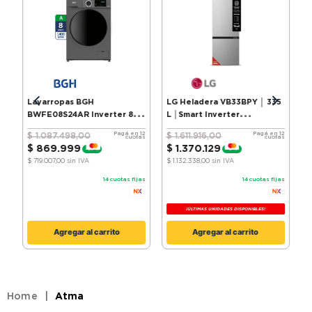
9
.
bicicleta
10
.
sommier
Lavarropas BGH
LG Heladera VB33BPY │ 335
BWFE08S24AR Inverter 8 kg
L │Smart Inverter
Silver
Compressor│ ThinQ
Pagá en 12
Pagá en 12
$
1
.
087
.
498
,
00
$
1
.
611
.
916
,
00
cuotas
cuotas
$
869
.
999
$
1
.
370
.
129
-
20 %
-
15 %
$ 719.007,00
sin IVA
$ 1.132.338,00
sin IVA
14
cuotas fijas
14
cuotas fijas
¡ÚLTIMAS UNIDADES DISPONIBLES!
Agregar al carrito
Agregar al carrito
Atma