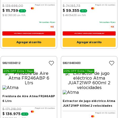
Pagá en 12 cuotas
Pagá en 12 cuotas
$
139
.
698
,
00
$
74
.
193
,
75
$
111
.
759
$
59
.
355
-
20 %
-
20 %
$ 92.363,00
sin IVA
$ 49.054,00
sin IVA
14
cuotas fijas
14
cuotas fijas
¡ÚLTIMAS UNIDADES DISPONIBLES!
¡ÚLTIMAS UNIDADES DISPONIBLES!
Agregar al carrito
Agregar al carrito
SKU
10334312
SKU
10403433
20% OFF Extra 1 Pago
20% OFF Extra 1 Pago
Freidora de Aire Atma FR246ABP
6 Ltrs
Extractor de jugo eléctrico Atma
JUAT21WP 600ml 2 velocidades
Pagá en 12 cuotas
$
171
.
218
,
00
Pagá en 12 cuotas
$
136
.
975
-
20 %