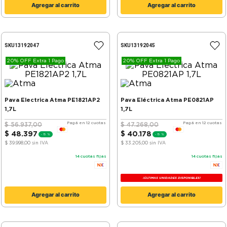
Agregar al carrito
Agregar al carrito
SKU
13192047
SKU
13192045
20% OFF Extra 1 Pago
20% OFF Extra 1 Pago
Pava Electrica Atma PE1821AP2
Pava Eléctrica Atma PE0821AP
1,7L
1,7L
Pagá en 12 cuotas
Pagá en 12 cuotas
$
56
.
937
,
00
$
47
.
268
,
00
$
48
.
397
$
40
.
178
-
15 %
-
15 %
$ 39.998,00
sin IVA
$ 33.205,00
sin IVA
14
cuotas fijas
14
cuotas fijas
¡ÚLTIMAS UNIDADES DISPONIBLES!
Agregar al carrito
Agregar al carrito