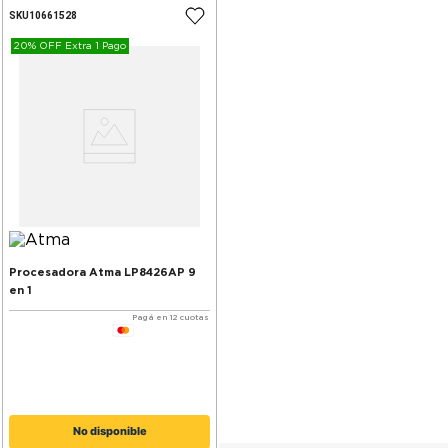
SKU
10661528
20% OFF Extra 1 Pago
Procesadora Atma LP8426AP 9
en 1
Pagá en 12 cuotas
No disponible