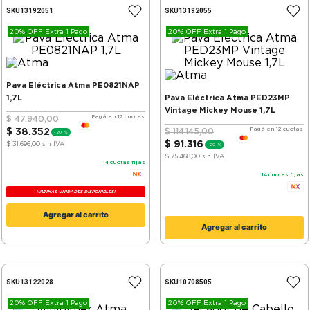
SKU
13192051
SKU
13192055
20% OFF Extra 1 Pago
20% OFF Extra 1 Pago
Pava Eléctrica Atma PE0821NAP
1,7L
Pava Eléctrica Atma PED23MP
Vintage Mickey Mouse 1,7L
Pagá en 12 cuotas
$
47
.
940
,
00
Pagá en 12 cuotas
$
38
.
352
$
114
.
145
,
00
-
20 %
$
91
.
316
$ 31.696,00
sin IVA
-
20 %
$ 75.468,00
sin IVA
14
cuotas fijas
14
cuotas fijas
¡ÚLTIMAS UNIDADES DISPONIBLES!
Agregar al carrito
Agregar al carrito
SKU
13122028
SKU
10708505
20% OFF Extra 1 Pago
20% OFF Extra 1 Pago