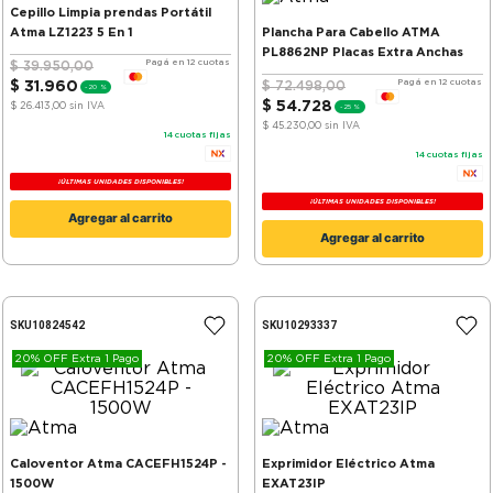
Cepillo Limpia prendas Portátil
Atma LZ1223 5 En 1
Plancha Para Cabello ATMA
PL8862NP Placas Extra Anchas
Pagá en 12 cuotas
$
39
.
950
,
00
Pagá en 12 cuotas
$
31
.
960
$
72
.
498
,
00
-
20 %
$
54
.
728
$ 26.413,00
sin IVA
-
25 %
$ 45.230,00
sin IVA
14
cuotas fijas
14
cuotas fijas
¡ÚLTIMAS UNIDADES DISPONIBLES!
¡ÚLTIMAS UNIDADES DISPONIBLES!
Agregar al carrito
Agregar al carrito
SKU
10824542
SKU
10293337
20% OFF Extra 1 Pago
20% OFF Extra 1 Pago
Caloventor Atma CACEFH1524P -
Exprimidor Eléctrico Atma
1500W
EXAT23IP