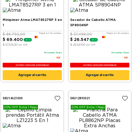
Minipimer Atma LMAT8527RP 3 en
Secador de Cabello ATMA
1
SP8904NP
Pagá en 12 cuotas
Pagá en 12 cuotas
$
86
.
750
,
00
$
37
.
498
,
00
$
69
.
400
$
26
.
547
-
20 %
-
29 %
$ 57.355,00
sin IVA
$ 26.547,00
sin IVA
14
cuotas fijas
14
cuotas fijas
¡ÚLTIMAS UNIDADES DISPONIBLES!
¡ÚLTIMAS UNIDADES DISPONIBLES!
Agregar al carrito
Agregar al carrito
SKU
14621000
SKU
12893021
20% OFF Extra 1 Pago
20% OFF Extra 1 Pago