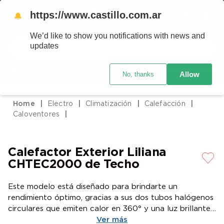
https://www.castillo.com.ar
🔔
We’d like to show you notifications with news and
Buscar
updates
Código postal
Crédito Castillo
Allow
No, thanks
TÉRMINOS MÁS BUSCADOS
1
.
placard
Electro
Climatización
Calefacción
2
.
heladera
Caloventores
3
.
celulares
4
.
lavarropas
Calefactor Exterior Liliana
5
.
colchones
CHTEC2000 de Techo
6
.
cocina
Este modelo está diseñado para brindarte un
7
.
moto
rendimiento óptimo, gracias a sus dos tubos halógenos
circulares que emiten calor en 360° y una luz brillante
8
.
aire acondicionado
de hasta 800 lúmenes. Con sus dos niveles de potencia
Ver más