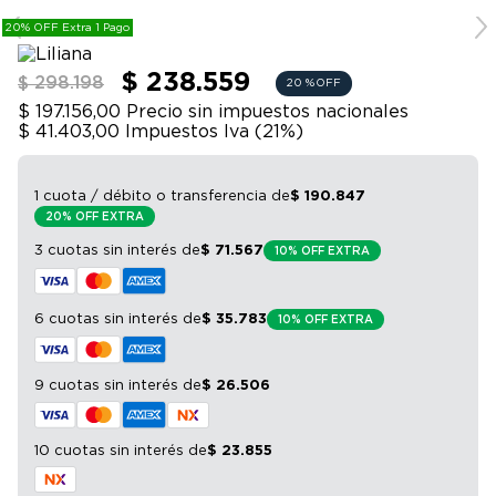
9
.
bicicleta
y grado de impermeabilidad IP34, podés calefaccionar
20% OFF Extra 1 Pago
y iluminar tus espacios exteriores con facilidad. ¡Ideal
10
.
sommier
para quienes buscan confort y versatilidad en áreas
$ 238.559
$ 298.198
20 %
OFF
abiertas!
$ 197.156,00
Precio sin impuestos nacionales
$ 41.403,00
Impuestos Iva (
21
%)
1 cuota / débito o transferencia
de
$
190
.
847
20% OFF EXTRA
3 cuotas sin interés
de
$
71
.
567
10% OFF EXTRA
6 cuotas sin interés
de
$
35
.
783
10% OFF EXTRA
9 cuotas sin interés
de
$
26
.
506
10 cuotas sin interés
de
$
23
.
855