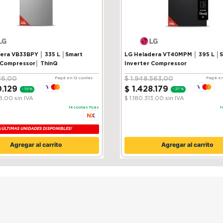
VB33BPY │ 335 L │Smart
LG Heladera VT40MPM │ 395 L │
 Compressor│ ThinQ
Inverter Compressor
16
,
00
$
1
.
948
.
563
,
00
Pagá en 12 cuotas
Pagá en
0
.
129
$
1
.
428
.
179
-
15 %
-
27 %
38,00
sin IVA
$ 1.180.313,00
sin IVA
14
cuotas fijas
1
¡ÚLTIMAS UNIDADES DISPONIBLES!
Agregar al carrito
Agregar al carrito