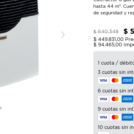
hasta 44 m². Cuen
de seguridad y reg
$ 
$ 640.348
$ 449.831,00
Prec
$ 94.465,00
Impu
1 cuota / débit
3 cuotas sin in
6 cuotas sin in
9 cuotas sin in
10 cuotas sin i