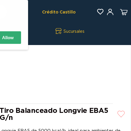
Crédito Castillo
Sucursales
Allow
 Tiro Balanceado Longvie EBA5
 G/n
Longvie EBA5 de 5000 kcal/h, ideal para ambientes de