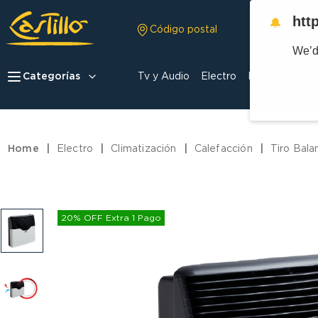
htt
🔔
Código postal
We’d
Categorías
Tv y Audio
Electro
Hogar
Celula
Electro
Climatización
Calefacción
Tiro Bal
20% OFF Extra 1 Pago