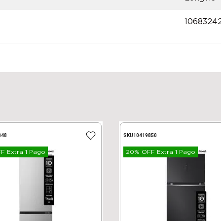
1068324
848
SKU
10419850
 Extra 1 Pago
20% OFF Extra 1 Pago