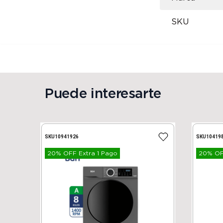
SKU
Puede interesarte
SKU
10941926
SKU
10419
20% OFF Extra 1 Pago
20% OFF