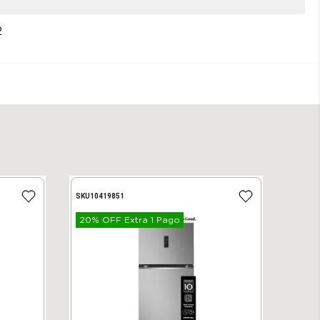
2
SKU
10419851
20% OFF Extra 1 Pago