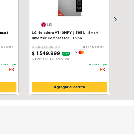
Smart
LG Heladera VT40MPY │ 395 L │Smart
Inverter Compressor│ ThinQ
$
1
.
823
.
528
,
00
 12 cuotas
Pagá en 12 cuotas
$
1
.
549
.
999
-
15 %
$ 1.280.991,00
sin IVA
4
cuotas fijas
14
cuotas fijas
Agregar al carrito