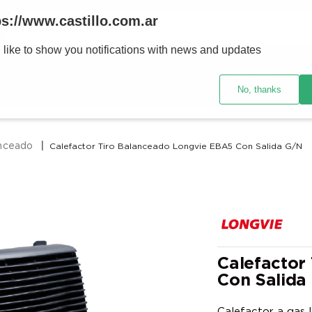
Buscar
ps://www.castillo.com.ar
 like to show you notifications with news and updates
TÉRMINOS MÁS BUSCADOS
res y tecnología
Ventilación
Motos
Ver promociones
1
.
placard
No, thanks
2
.
heladera
3
.
celulares
anceado
Calefactor Tiro Balanceado Longvie EBA5 Con Salida G/n
4
.
lavarropas
5
.
cocina
6
.
colchones
7
.
aire acondicionado
8
.
moto
Calefactor
Con Salida
9
.
bicicleta
10
.
sommier
Calefactor a gas 