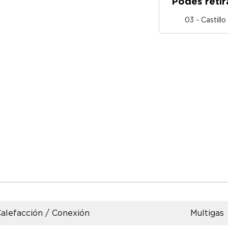
Podés retir
03 - Castill
alefacción / Conexión
Multigas