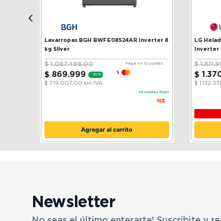
Lavarropas BGH BWFE08S24AR Inverter 8
LG Heladera 
kg Silver
Inverter
$
1
.
087
.
498
,
00
$
1
.
611
.
9
Pagá en 12 cuotas
$
869
.
999
$
1
.
37
-
20 %
$ 719.007,00
sin IVA
$ 1.132.3
14
cuotas fijas
Agregar al carrito
Newsletter
No seas el último enterarte! Suscribite y re