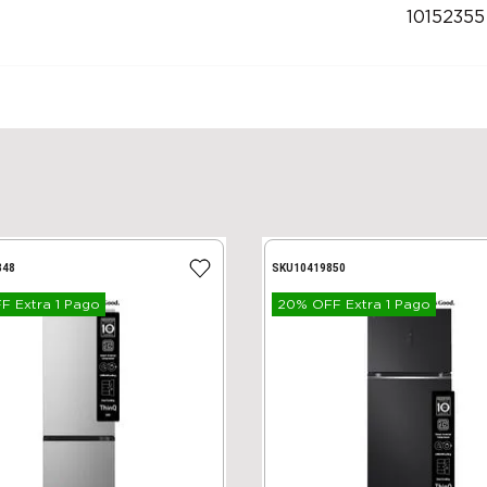
10152355
848
SKU
10419850
 Extra 1 Pago
20% OFF Extra 1 Pago