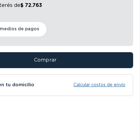
nterés
de
$
72
.
763
 medios de pagos
Comprar
en tu domicilio
Calcular costos de envío