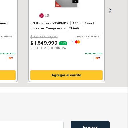
Smart
LG Heladera VT40MPY │ 395 L │Smart
Inverter Compressor│ ThinQ
$
1
.
823
.
528
,
00
 12 cuotas
Pagá en 12 cuotas
$
1
.
549
.
999
-
15 %
$ 1.280.991,00
sin IVA
4
cuotas fijas
14
cuotas fijas
Agregar al carrito
Enviar