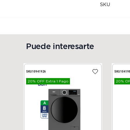
SKU
Puede interesarte
SKU
10941926
SKU
10419
20% OFF Extra 1 Pago
20% OFF