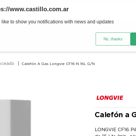
Buscar
ps://www.castillo.com.ar
 like to show you notifications with news and updates
TÉRMINOS MÁS BUSCADOS
res y tecnología
Ventilación
Motos
Ver promociones
1
.
placard
No, thanks
2
.
celulares
3
.
heladera
anceado
Calefón A Gas Longvie CF16-N 16L G/n
4
.
lavarropas
5
.
cocina
6
.
colchones
7
.
aire acondicionado
8
.
moto
Calefón a 
9
.
sommier
LONGVIE CF16 Pilotless SIN LLAMA PILOTO mayor ahorro Tiro Forzado
10
.
smart tv