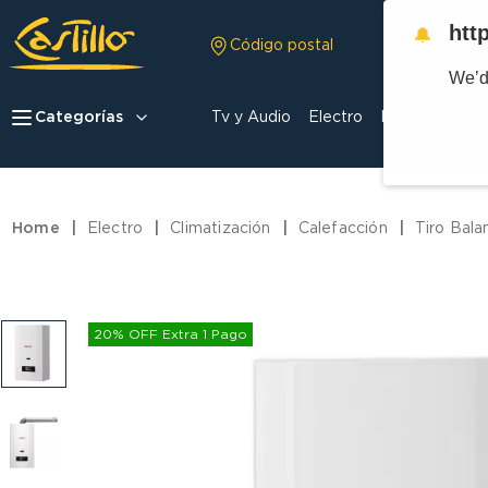
htt
🔔
Código postal
We’d
Categorías
Tv y Audio
Electro
Hogar
Celula
Electro
Climatización
Calefacción
Tiro Bal
20% OFF Extra 1 Pago