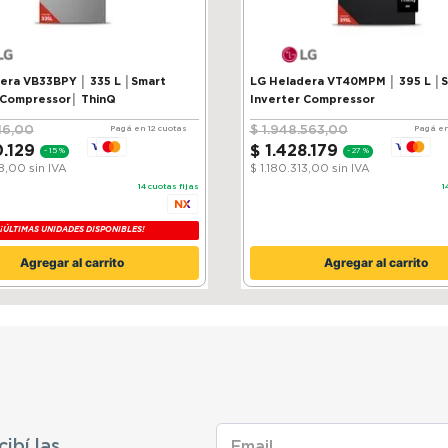
VB33BPY │ 335 L │Smart
LG Heladera VT40MPM │ 395 L │
 Compressor│ ThinQ
Inverter Compressor
16
,
00
$
1
.
948
.
563
,
00
Pagá en 12 cuotas
Pagá en
0
.
129
$
1
.
428
.
179
-
15 %
-
27 %
38,00
sin IVA
$ 1.180.313,00
sin IVA
14
cuotas fijas
1
¡ÚLTIMAS UNIDADES DISPONIBLES!
Agregar al carrito
Agregar al carrito
cibí las