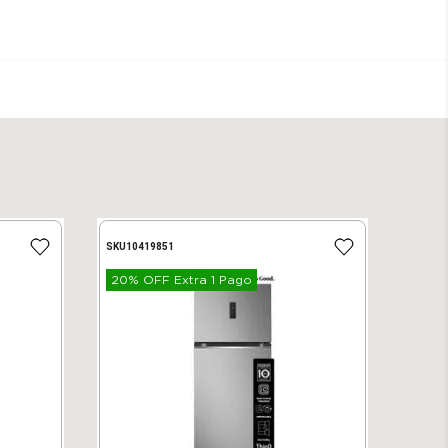
SKU
10419851
20% OFF Extra 1 Pago