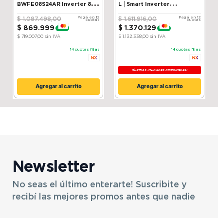
BWFE08S24AR Inverter 8 kg
L │Smart Inverter
Silver
Compressor│ ThinQ
Pagá en 12
Pagá en 12
$
1
.
087
.
498
,
00
$
1
.
611
.
916
,
00
cuotas
cuotas
$
869
.
999
$
1
.
370
.
129
-
20 %
-
15 %
$ 719.007,00
sin IVA
$ 1.132.338,00
sin IVA
14
cuotas fijas
14
cuotas fijas
¡ÚLTIMAS UNIDADES DISPONIBLES!
Agregar al carrito
Agregar al carrito
Newsletter
No seas el último enterarte! Suscribite y
recibí las mejores promos antes que nadie