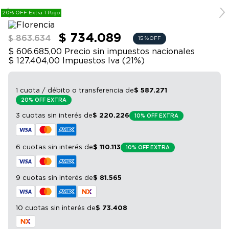
9
.
bicicleta
20% OFF Extra 1 Pago
10
.
sommier
$ 734.089
$ 863.634
15 %
OFF
$ 606.685,00
Precio sin impuestos nacionales
$ 127.404,00
Impuestos Iva (
21
%)
1 cuota / débito o transferencia
de
$
587
.
271
20% OFF EXTRA
3 cuotas sin interés
de
$
220
.
226
10% OFF EXTRA
6 cuotas sin interés
de
$
110
.
113
10% OFF EXTRA
9 cuotas sin interés
de
$
81
.
565
10 cuotas sin interés
de
$
73
.
408