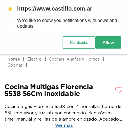
https://www.castillo.com.ar
🔔
We’d like to show you notifications with news and
Buscar
updates
Código postal
Crédito Castillo
Allow
No, thanks
TÉRMINOS MÁS BUSCADOS
1
.
placard
Electro
Cocinas, Anafes y Hornos
2
.
heladera
Cocinas
3
.
celulares
4
.
lavarropas
Cocina Multigas Florencia
5
.
colchones
5538 56Cm Inoxidable
6
.
cocina
Cocina a gas Florencia 5538 con 4 hornallas, horno de
7
.
moto
65L con visor y luz interior, encendido electrónico,
timer manual y rejillas de alambre enlozado. Acabado
8
.
aire acondicionado
en acero inoxidable y cajón parrilla deslizable.
Ver más