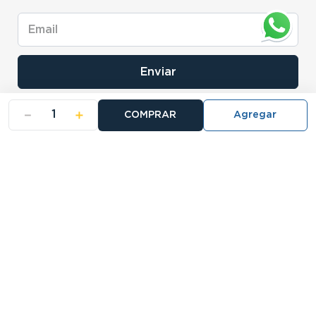
Enviar
－
＋
COMPRAR
- NOSOTROS
- NUESTRAS SUCURSALES
- CERTIFICADO DE GARANTIA BLISTER
Buscá tu sucursal:
27 Sucursales