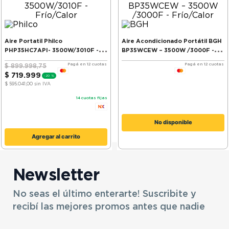
9
.
bicicleta
10
.
sommier
Aire Portatil Philco
Aire Acondicionado Portátil BGH
PHP35HC7API- 3500W/3010F -
BP35WCEW – 3500W /3000F -
Frío/Calor
Frío/Calor
Pagá en 12 cuotas
Pagá en 12 cuotas
$
899
.
998
,
75
$
719
.
999
-
20 %
$ 595.041,00
sin IVA
14
cuotas fijas
No disponible
Agregar al carrito
Newsletter
No seas el último enterarte! Suscribite y
recibí las mejores promos antes que nadie