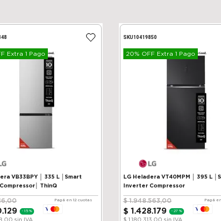
848
SKU
10419850
 Extra 1 Pago
20% OFF Extra 1 Pago
VB33BPY │ 335 L │Smart
LG Heladera VT40MPM │ 395 L │
 Compressor│ ThinQ
Inverter Compressor
16
,
00
$
1
.
948
.
563
,
00
Pagá en 12 cuotas
Pagá en
0
.
129
$
1
.
428
.
179
-
15 %
-
27 %
38,00
sin IVA
$ 1.180.313,00
sin IVA