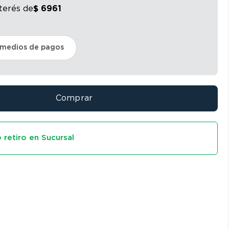
nterés
de
$
6961
 medios de pagos
Comprar
 retiro en Sucursal