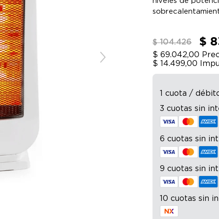
niveles de potenci
sobrecalentamient
para espacios pe
$ 8
$ 104.426
$ 69.042,00
Prec
$ 14.499,00
Impu
1 cuota / débit
3 cuotas sin in
6 cuotas sin in
9 cuotas sin in
10 cuotas sin i