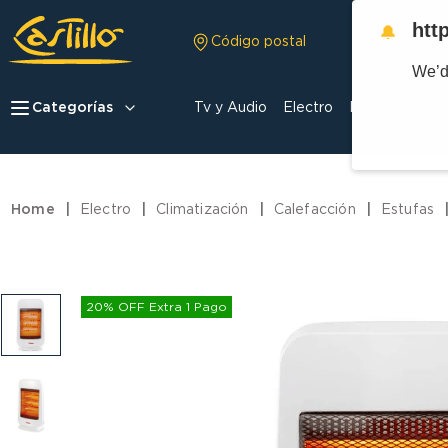
htt
🔔
Código postal
We’d
Categorías
Tv y Audio
Electro
Hogar
Celula
Electro
Climatización
Calefacción
Estufas
20% OFF Extra 1 Pago