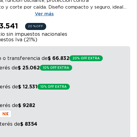
a, función oscilante, protección contra
o y corte por caída. Diseño compacto y seguro, ideal
queños.
Ver más
3.541
20 %
OFF
io sin impuestos nacionales
estos Iva (
21
%)
o o transferencia
de
$
66
.
832
20% OFF EXTRA
terés
de
$
25
.
062
10% OFF EXTRA
terés
de
$
12
.
531
10% OFF EXTRA
terés
de
$
9282
nterés
de
$
8354