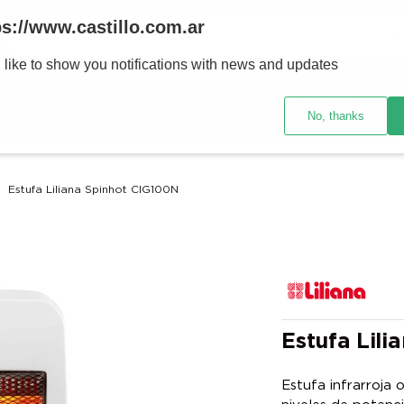
Buscar
ps://www.castillo.com.ar
 like to show you notifications with news and updates
TÉRMINOS MÁS BUSCADOS
res y tecnología
Ventilación
Motos
Ver promociones
1
.
placard
No, thanks
2
.
heladera
3
.
celulares
Estufa Liliana Spinhot CIG100N
4
.
lavarropas
5
.
colchones
6
.
cocina
7
.
moto
8
.
aire acondicionado
Estufa Lil
9
.
bicicleta
Estufa infrarroja
10
.
sommier