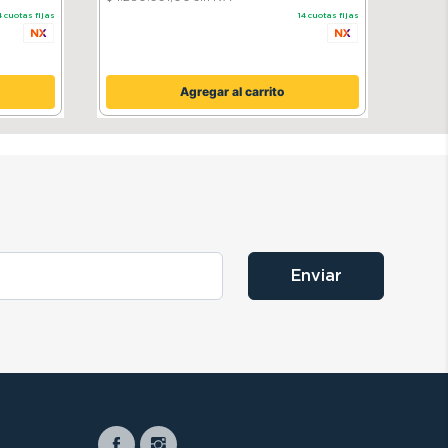
4
cuotas fijas
14
cuotas fijas
Agregar al carrito
Enviar