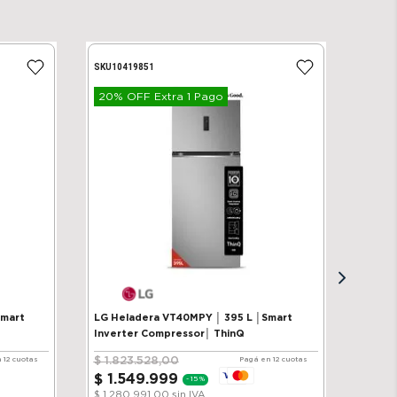
SKU
10419851
20% OFF Extra 1 Pago
Smart
LG Heladera VT40MPY │ 395 L │Smart
Inverter Compressor│ ThinQ
$
1
.
823
.
528
,
00
 12 cuotas
Pagá en 12 cuotas
$
1
.
549
.
999
-
15 %
$ 1.280.991,00
sin IVA