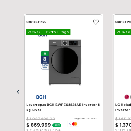
SKU
10941926
SKU
10419
20% OFF Extra 1 Pago
20% OFF
Lavarropas BGH BWFE08S24AR Inverter 8
LG Heladera 
kg Silver
Inverter
$
1
.
087
.
498
,
00
$
1
.
611
.
9
Pagá en 12 cuotas
$
869
.
999
$
1
.
37
-
20 %
$ 719.007,00
sin IVA
$ 1.132.3