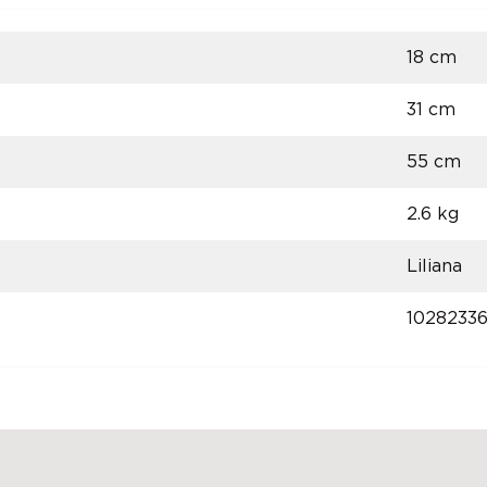
18 cm
31 cm
55 cm
2.6 kg
Liliana
1028233