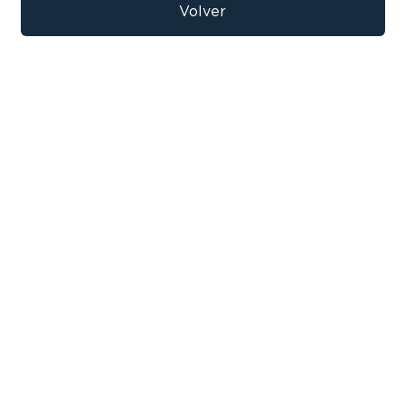
9
.
bicicleta
Volver
10
.
sommier