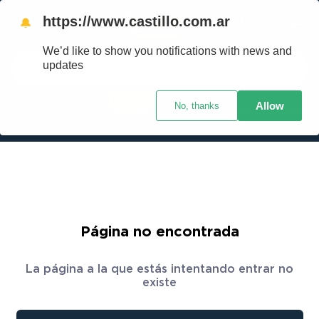
https://www.castillo.com.ar
🔔
We’d like to show you notifications with news and
Buscar
updates
Ingresar
Allow
No, thanks
TÉRMINOS MÁS BUSCADOS
Crédito Castillo
¿Cuál es mi código postal?
1
.
placard
2
.
heladera
3
.
celulares
4
.
lavarropas
5
.
colchones
Página no encontrada
6
.
cocina
La página a la que estás intentando entrar no
7
.
moto
existe
8
.
aire acondicionado