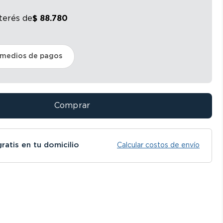
nterés
de
$
88
.
780
 medios de pagos
Comprar
gratis en tu domicilio
Calcular costos de envío