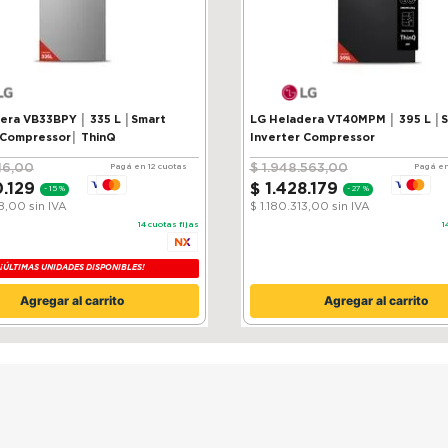
VB33BPY │ 335 L │Smart
LG Heladera VT40MPM │ 395 L │
 Compressor│ ThinQ
Inverter Compressor
16
,
00
$
1
.
948
.
563
,
00
Pagá en 12 cuotas
Pagá en
0
.
129
$
1
.
428
.
179
-
15 %
-
27 %
38,00
sin IVA
$ 1.180.313,00
sin IVA
14
cuotas fijas
1
¡ÚLTIMAS UNIDADES DISPONIBLES!
Agregar al carrito
Agregar al carrito