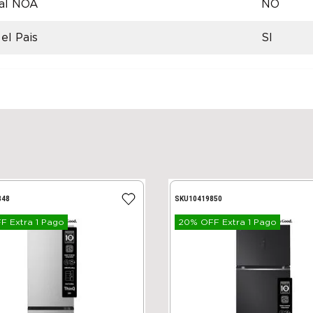
 al NOA
NO
el Pais
SI
848
SKU
10419850
 Extra 1 Pago
20% OFF Extra 1 Pago