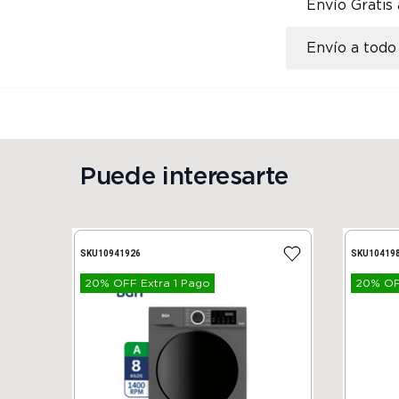
Envío Gratis
Envío a todo 
Puede interesarte
SKU
10941926
SKU
10419
20% OFF Extra 1 Pago
20% OFF