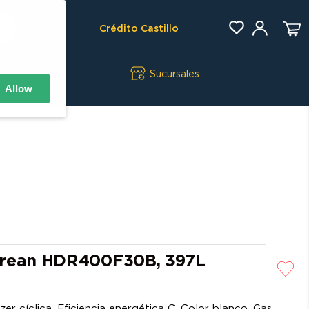
Crédito Castillo
Sucursales
Allow
Drean HDR400F30B, 397L
er cíclica. Eficiencia energética C. Color blanco. Gas