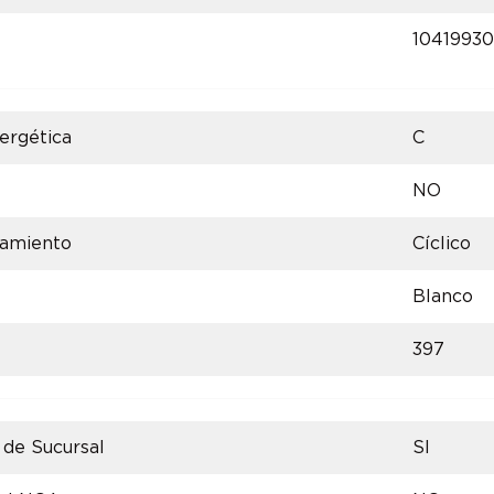
1041993
nergética
C
NO
iamiento
Cíclico
Blanco
397
 de Sucursal
SI