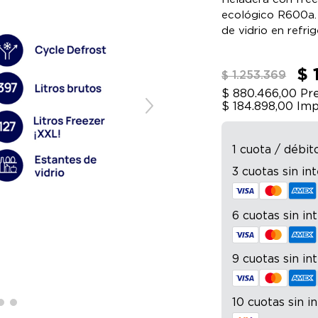
ecológico R600a. 
de vidrio en refr
contrapuerta. Caj
interior. Luz LED.
$ 
$ 1.253.369
$ 880.466,00
Pre
$ 184.898,00
Imp
1 cuota / débit
3 cuotas sin in
6 cuotas sin in
9 cuotas sin in
10 cuotas sin i