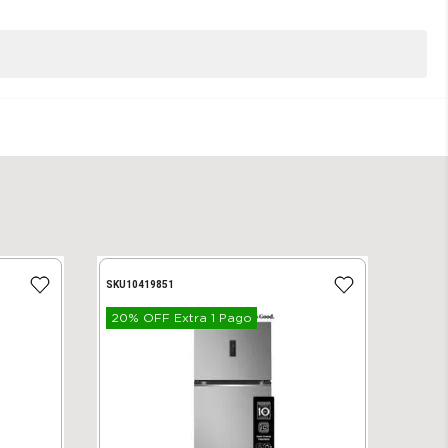
SKU
10419851
20% OFF Extra 1 Pago