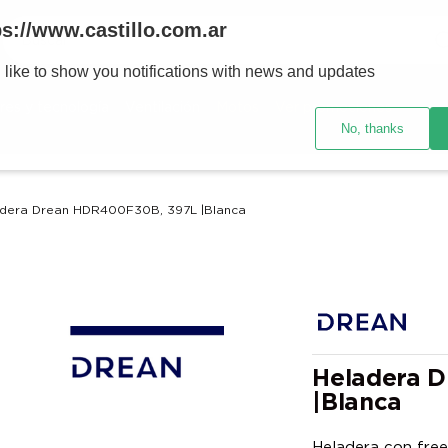
Buscar
ps://www.castillo.com.ar
 like to show you notifications with news and updates
TÉRMINOS MÁS BUSCADOS
res y tecnología
Ventilación
Motos
Ver promociones
1
.
placard
No, thanks
2
.
celulares
3
.
heladera
dera Drean HDR400F30B, 397L |Blanca
4
.
lavarropas
5
.
cocina
6
.
colchones
7
.
aire acondicionado
8
.
moto
Heladera 
|Blanca
9
.
sommier
10
.
smart tv
Heladera con freez