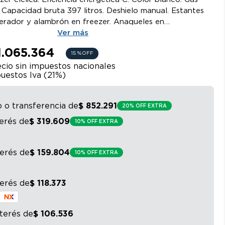
Capacidad bruta 397 litros. Deshielo manual. Estantes
igerador y alambrón en freezer. Anaqueles en
ón para frutas y verduras. Control de temperatura
Ver más
1.065.364
15 %
OFF
cio sin impuestos nacionales
uestos Iva (
21
%)
o o transferencia
de
$
852
.
291
20% OFF EXTRA
terés
de
$
319
.
609
10% OFF EXTRA
terés
de
$
159
.
804
10% OFF EXTRA
terés
de
$
118
.
373
nterés
de
$
106
.
536