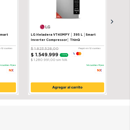
Smart
LG Heladera VT40MPY │ 395 L │Smart
Inverter Compressor│ ThinQ
$
1
.
823
.
528
,
00
 12 cuotas
Pagá en 12 cuotas
$
1
.
549
.
999
-
15 %
$ 1.280.991,00
sin IVA
4
cuotas fijas
14
cuotas fijas
Agregar al carrito