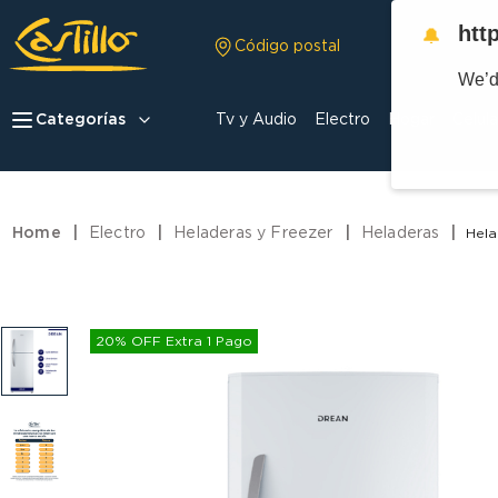
htt
🔔
Código postal
We’d
Categorías
Tv y Audio
Electro
Hogar
Celula
Electro
Heladeras y Freezer
Heladeras
Hela
20% OFF Extra 1 Pago