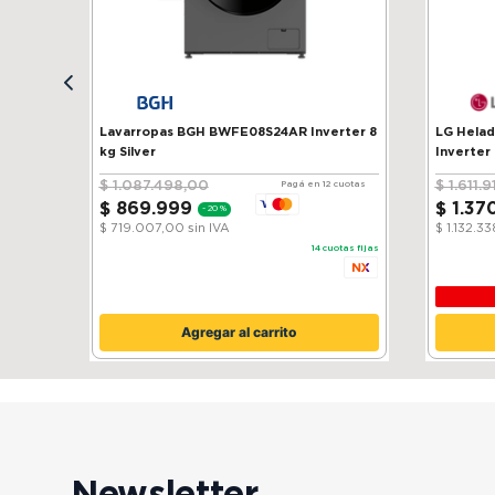
Lavarropas BGH BWFE08S24AR Inverter 8
LG Heladera 
kg Silver
Inverter
$
1
.
087
.
498
,
00
$
1
.
611
.
9
Pagá en 12 cuotas
$
869
.
999
$
1
.
37
-
20 %
$ 719.007,00
sin IVA
$ 1.132.3
14
cuotas fijas
Agregar al carrito