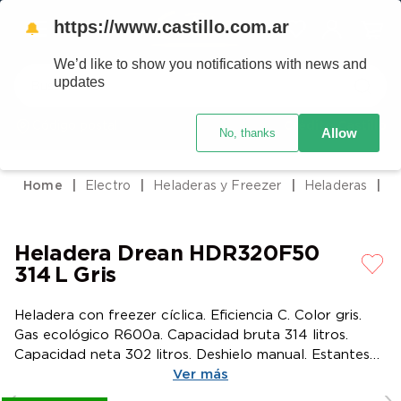
https://www.castillo.com.ar
🔔
We’d like to show you notifications with news and
Buscar
updates
Código postal
Crédito Castillo
Allow
No, thanks
TÉRMINOS MÁS BUSCADOS
1
.
placard
Electro
Heladeras y Freezer
Heladeras
2
.
celulares
3
.
heladera
Heladera Drean HDR320F50
4
.
lavarropas
314 L Gris
5
.
cocina
Heladera con freezer cíclica. Eficiencia C. Color gris.
6
.
colchones
Gas ecológico R600a. Capacidad bruta 314 litros.
7
.
aire acondicionado
Capacidad neta 302 litros. Deshielo manual. Estantes
de vidrio templado en refrigerador regulables en
Ver más
8
.
moto
altura. Anaqueles en contrapuerta. Cajón especial para