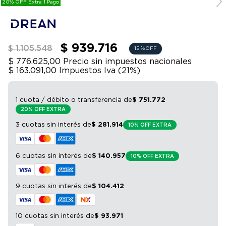
20% OFF Extra 1 Pago
9
.
sommier
frutas y verduras. Luz interior LED.
10
.
smart tv
$ 939.716
$ 1.105.548
15 %
OFF
$ 776.625,00
Precio sin impuestos nacionales
$ 163.091,00
Impuestos Iva (
21
%)
1 cuota / débito o transferencia
de
$
751
.
772
20% OFF EXTRA
3 cuotas sin interés
de
$
281
.
914
10% OFF EXTRA
6 cuotas sin interés
de
$
140
.
957
10% OFF EXTRA
9 cuotas sin interés
de
$
104
.
412
10 cuotas sin interés
de
$
93
.
971