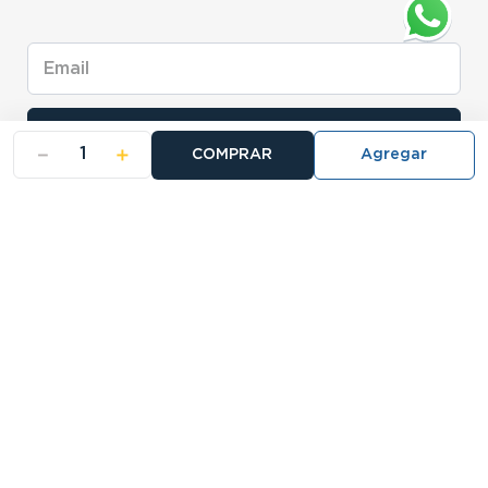
Enviar
－
＋
COMPRAR
- NOSOTROS
- NUESTRAS SUCURSALES
- CERTIFICADO DE GARANTIA BLISTER
Buscá tu sucursal: