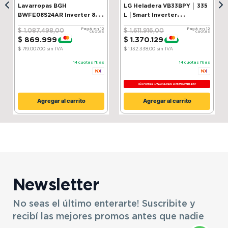
Lavarropas BGH
LG Heladera VB33BPY │ 335
BWFE08S24AR Inverter 8 kg
L │Smart Inverter
Silver
Compressor│ ThinQ
Pagá en 12
Pagá en 12
$
1
.
087
.
498
,
00
$
1
.
611
.
916
,
00
cuotas
cuotas
$
869
.
999
$
1
.
370
.
129
-
20 %
-
15 %
$ 719.007,00
sin IVA
$ 1.132.338,00
sin IVA
14
cuotas fijas
14
cuotas fijas
¡ÚLTIMAS UNIDADES DISPONIBLES!
Agregar al carrito
Agregar al carrito
Newsletter
No seas el último enterarte! Suscribite y
recibí las mejores promos antes que nadie