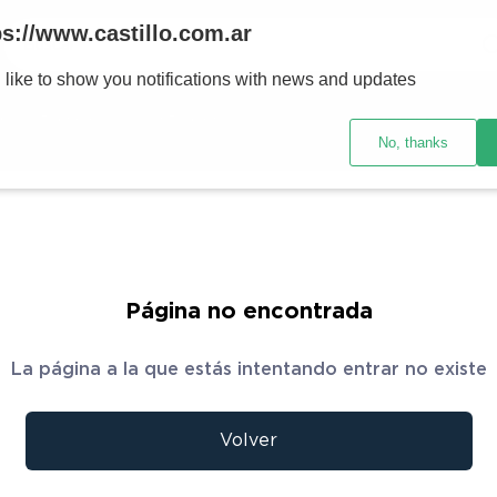
Buscar
ps://www.castillo.com.ar
 like to show you notifications with news and updates
TÉRMINOS MÁS BUSCADOS
res y tecnología
Ventilación
Motos
Ver promociones
1
.
placard
No, thanks
2
.
celulares
3
.
heladera
4
.
lavarropas
5
.
cocina
Página no encontrada
6
.
colchones
La página a la que estás intentando entrar no existe
7
.
aire acondicionado
8
.
smart tv
Volver
9
.
moto
10
.
sommier