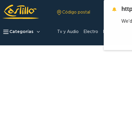
htt
🔔
Código postal
We’d
Categorías
Tv y Audio
Electro
Hogar
Celula