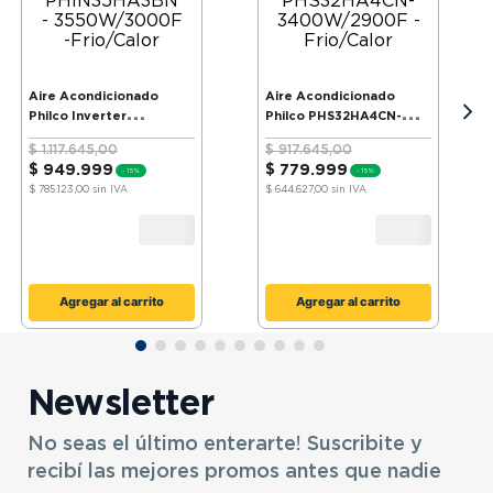
Aire Acondicionado
Aire Acondicionado
Philco Inverter
Philco PHS32HA4CN-
PHIN35HA3BN -
3400W/2900F -
$
1
.
117
.
645
,
00
$
917
.
645
,
00
3550W/3000F -
Frio/Calor
$
949
.
999
$
779
.
999
-
15%
-
15%
Frio/Calor
$ 785.123,00
sin IVA
$ 644.627,00
sin IVA
Agregar al carrito
Agregar al carrito
Newsletter
No seas el último enterarte! Suscribite y
recibí las mejores promos antes que nadie