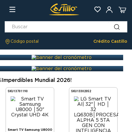
Código postal
Crédito Castillo
¡Imperdibles Mundial 2026!
SKU
13701190
SKU
13302052
Smart TV Samsung U8000