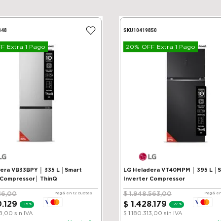
848
SKU
10419850
 Extra 1 Pago
20% OFF Extra 1 Pago
VB33BPY │ 335 L │Smart
LG Heladera VT40MPM │ 395 L │
 Compressor│ ThinQ
Inverter Compressor
16
,
00
$
1
.
948
.
563
,
00
Pagá en 12 cuotas
Pagá en
0
.
129
$
1
.
428
.
179
-
15 %
-
27 %
38,00
sin IVA
$ 1.180.313,00
sin IVA