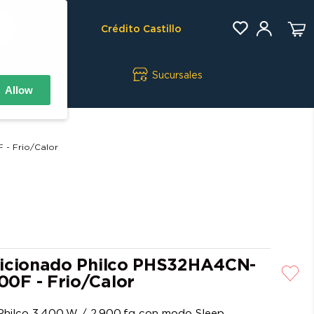
Crédito Castillo
Sucursales
Allow
- Frio/Calor
icionado Philco PHS32HA4CN-
0F - Frio/Calor
r Philco 3.400 W / 2.900 fg con modo Sleep,