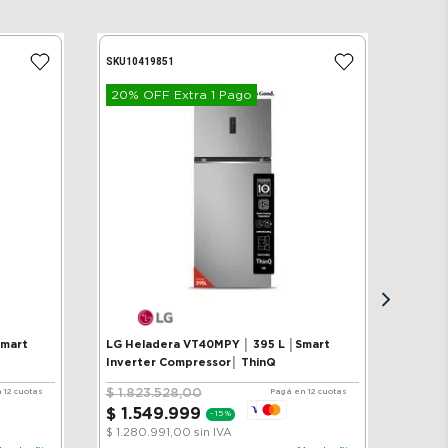
SKU
10419851
20% OFF Extra 1 Pago
Smart
LG Heladera VT40MPY │ 395 L │Smart
Inverter Compressor│ ThinQ
$
1
.
823
.
528
,
00
 12 cuotas
Pagá en 12 cuotas
$
1
.
549
.
999
-
15 %
$ 1.280.991,00
sin IVA