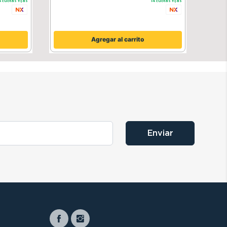
4
cuotas fijas
14
cuotas fijas
Agregar al carrito
Enviar