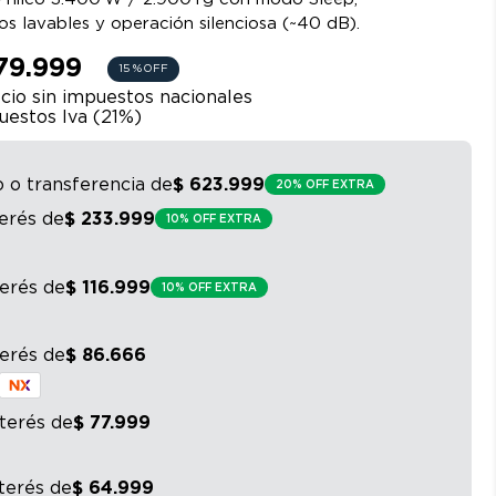
ros lavables y operación silenciosa (~40 dB).
79.999
15 %
OFF
cio sin impuestos nacionales
uestos Iva (
21
%)
o o transferencia
de
$
623
.
999
20% OFF EXTRA
terés
de
$
233
.
999
10% OFF EXTRA
terés
de
$
116
.
999
10% OFF EXTRA
terés
de
$
86
.
666
nterés
de
$
77
.
999
nterés
de
$
64
.
999