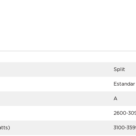
Split
Estandar
A
2600-30
tts)
3100-359