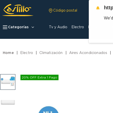
htt
🔔
Código postal
We’d
Categorías
Tv y Audio
Electro
Hogar
Celula
Electro
Climatización
Aires Acondicionados
20% OFF Extra 1 Pago