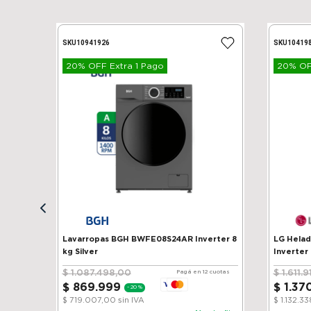
SKU
10941926
SKU
10419
20% OFF Extra 1 Pago
20% OFF
Lavarropas BGH BWFE08S24AR Inverter 8
LG Heladera 
kg Silver
Inverter
$
1
.
087
.
498
,
00
$
1
.
611
.
9
Pagá en 12 cuotas
$
869
.
999
$
1
.
37
-
20 %
$ 719.007,00
sin IVA
$ 1.132.3