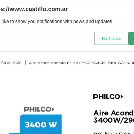
Buscar
ps://www.castillo.com.ar
 like to show you notifications with news and updates
TÉRMINOS MÁS BUSCADOS
res y tecnología
Ventilación
Motos
Ver promociones
1
.
placard
No, thanks
2
.
heladera
3
.
celulares
Aires Split
Aire Acondicionado Philco PHS32HA4CN- 3400W/2900F 
4
.
lavarropas
5
.
cocina
6
.
colchones
7
.
aire acondicionado
8
.
moto
Aire Acond
3400W/290
9
.
bicicleta
10
.
sommier
Split Frío / Calo