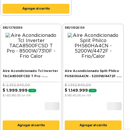
Agregar al carrito
SKU
13765004
SKU
10026104
Aire Acondicionado Tcl Inverter
Aire Acondicionado Split Philco
TACA8500FCSD T Pro -
PHS60HA4CN - 5200W/4472F -
8500W/7310F - Frio Calor
Frio/Calor
$
2
.
352
.
940
,
00
$
1
.
352
.
940
,
00
$
1
.
999
.
999
$
1
.
149
.
999
-
15%
-
15%
$ 1.652.892,00
sin IVA
$ 950.412,00
sin IVA
Agregar al carrito
Agregar al carrito