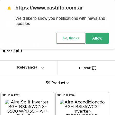
https://www.castillo.com.ar
🔔
We’d like to show you notifications with news and
updates
Código postal
Crédito Castillo
Allow
No, thanks
Electro
Climatización
Aires Acondicionados
Aires Split
Relevancia
Filtrar
59
Productos
SKU
13761231
SKU
13761226