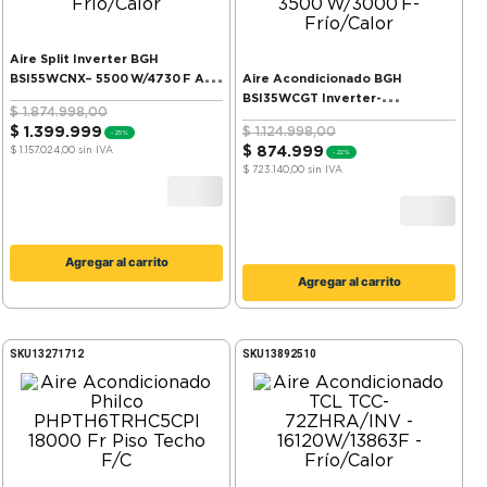
Aire Split Inverter BGH
BSI55WCNX– 5500 W/4730 F A++
Aire Acondicionado BGH
Frío/Calor
BSI35WCGT Inverter-
$
1
.
874
.
998
,
00
3500 W/3000 F-Frío/Calor
$
1
.
399
.
999
$
1
.
124
.
998
,
00
-
25%
$
874
.
999
$ 1.157.024,00
sin IVA
-
22%
$ 723.140,00
sin IVA
Agregar al carrito
Agregar al carrito
SKU
13271712
SKU
13892510