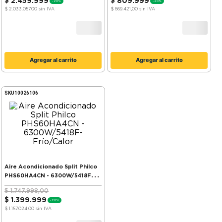
$
2
.
459
.
999
$
809
.
999
-
20%
-
20%
$ 2.033.057,00
sin IVA
$ 669.421,00
sin IVA
Agregar al carrito
Agregar al carrito
SKU
10026106
Aire Acondicionado Split Philco
PHS60HA4CN - 6300W/5418F-
Frío/Calor
$
1
.
747
.
998
,
00
$
1
.
399
.
999
-
20%
$ 1.157.024,00
sin IVA