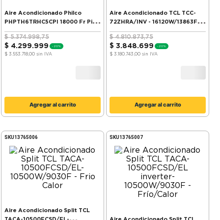
Aire Acondicionado Philco
Aire Acondicionado TCL TCC-
PHPTH6TRHC5CPI 18000 Fr Piso
72ZHRA/INV - 16120W/13863F -
Techo F/C
Frío/Calor
$
5
.
374
.
998
,
75
$
4
.
810
.
873
,
75
$
4
.
299
.
999
$
3
.
848
.
699
-
20%
-
20%
$ 3.553.718,00
sin IVA
$ 3.180.743,00
sin IVA
Agregar al carrito
Agregar al carrito
SKU
13765006
SKU
13765007
Aire Acondicionado Split TCL
TACA-10500FCSD/EL-
Aire Acondicionado Split TCL