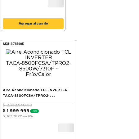
Agregar al carrito
SKU
13765005
Aire Acondicionado TCL INVERTER
TACA‑8500FCSA/TPRO2-
8500W/7310F - Frío/Calor
$
2
.
352
.
940
,
00
$
1
.
999
.
999
-
15%
$ 1.652.892,00
sin IVA