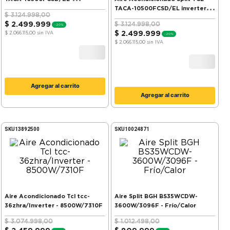
10500W/9030F - Frio Calor
TACA-10500FCSD/EL inverter-
$
3
.
124
.
998
,
00
10500W/9030F - Frío/Calor
$
2
.
499
.
999
$
3
.
124
.
998
,
00
-
20%
$
2
.
499
.
999
$ 2.066.115,00
sin IVA
-
20%
$ 2.066.115,00
sin IVA
Agregar al carrito
Agregar al carrito
SKU
13892500
SKU
10024871
Aire Acondicionado Tcl tcc-
Aire Split BGH BS35WCDW-
36zhra/Inverter - 8500W/7310F
3600W/3096F - Frío/Calor
$
3
.
074
.
998
,
00
$
1
.
012
.
498
,
00