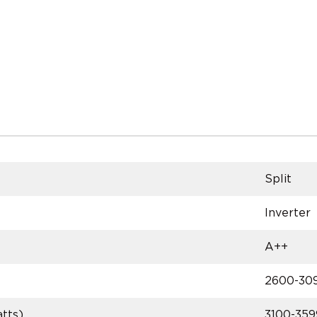
Split
Inverter
A++
2600-30
tts)
3100-359