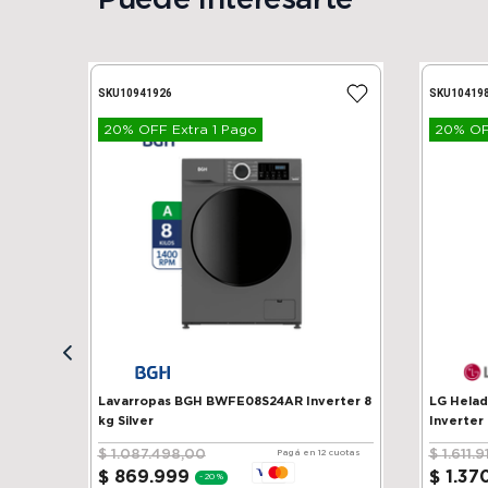
Puede interesarte
SKU
10941926
SKU
10419
20% OFF Extra 1 Pago
20% OFF
Lavarropas BGH BWFE08S24AR Inverter 8
LG Heladera 
kg Silver
Inverter
$
1
.
087
.
498
,
00
$
1
.
611
.
9
Pagá en 12 cuotas
$
869
.
999
$
1
.
37
-
20 %