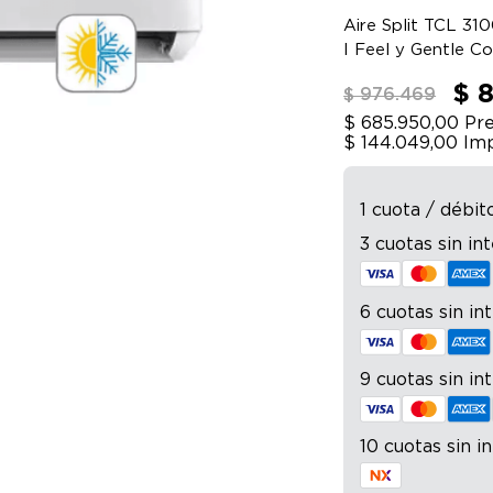
Aire Split TCL 31
I Feel y Gentle C
$ 
$ 976.469
$ 685.950,00
Pre
$ 144.049,00
Imp
1 cuota / débit
3 cuotas sin in
6 cuotas sin in
9 cuotas sin in
10 cuotas sin i