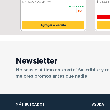
$ 719.007,00
sin IVA
$ 1.132.3
14
cuotas fijas
Agregar al carrito
Newsletter
No seas el último enterarte! Suscribite y re
mejores promos antes que nadie
MÁS BUSCADOS
AYUDA