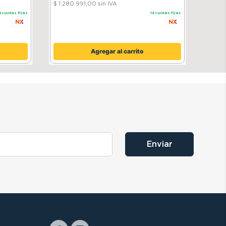
$ 1.280.991,00
sin IVA
4
cuotas fijas
14
cuotas fijas
Agregar al carrito
Enviar