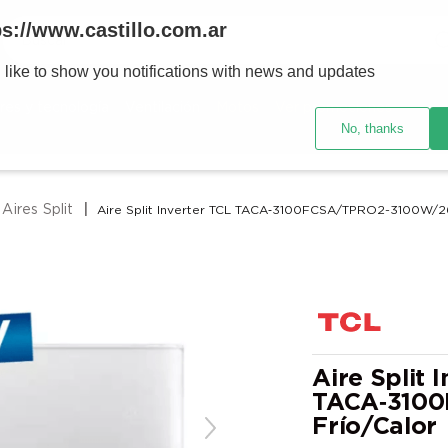
Buscar
ps://www.castillo.com.ar
 like to show you notifications with news and updates
TÉRMINOS MÁS BUSCADOS
res y tecnología
Ventilación
Motos
Ver promociones
1
.
placard
No, thanks
2
.
heladera
3
.
celulares
Aires Split
Aire Split Inverter TCL TACA‑3100FCSA/TPRO2-3100W/26
4
.
lavarropas
5
.
cocina
6
.
colchones
7
.
aire acondicionado
8
.
moto
Aire Split 
TACA‑3100
9
.
bicicleta
Frío/Calor
10
.
sommier