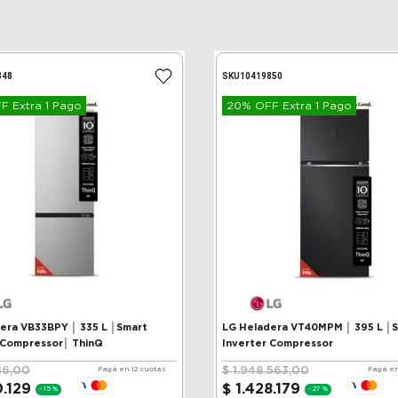
848
SKU
10419850
 Extra 1 Pago
20% OFF Extra 1 Pago
VB33BPY │ 335 L │Smart
LG Heladera VT40MPM │ 395 L │
 Compressor│ ThinQ
Inverter Compressor
16
,
00
$
1
.
948
.
563
,
00
Pagá en 12 cuotas
Pagá en
0
.
129
$
1
.
428
.
179
-
15 %
-
27 %