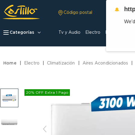
htt
🔔
Código postal
We’d
Categorías
Tv y Audio
Electro
Hogar
Celula
Electro
Climatización
Aires Acondicionados
20% OFF Extra 1 Pago