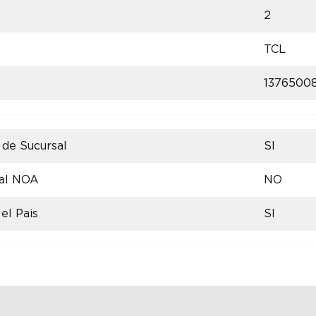
2
TCL
1376500
 de Sucursal
SI
 al NOA
NO
el Pais
SI