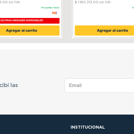
38,00
sin IVA
$ 1.180.313,00
sin IVA
14
cuotas fijas
1
¡ÚLTIMAS UNIDADES DISPONIBLES!
Agregar al carrito
Agregar al carrito
cibí las
INSTITUCIONAL