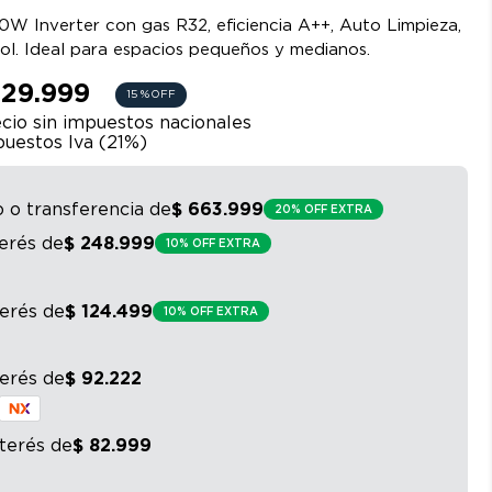
00W Inverter con gas R32, eficiencia A++, Auto Limpieza,
ool. Ideal para espacios pequeños y medianos.
829.999
15 %
OFF
cio sin impuestos nacionales
uestos Iva (
21
%)
o o transferencia
de
$
663
.
999
20% OFF EXTRA
terés
de
$
248
.
999
10% OFF EXTRA
terés
de
$
124
.
499
10% OFF EXTRA
terés
de
$
92
.
222
nterés
de
$
82
.
999