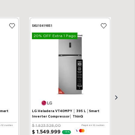
SKU
10419851
20% OFF Extra 1 Pago
Smart
LG Heladera VT40MPY │ 395 L │Smart
Inverter Compressor│ ThinQ
$
1
.
823
.
528
,
00
 12 cuotas
Pagá en 12 cuotas
$
1
.
549
.
999
-
15 %