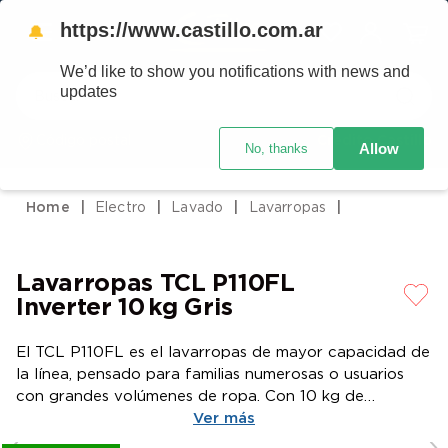
https://www.castillo.com.ar
🔔
We’d like to show you notifications with news and
Buscar
updates
Código postal
Crédito Castillo
Allow
No, thanks
TÉRMINOS MÁS BUSCADOS
1
.
placard
Electro
Lavado
Lavarropas
2
.
heladera
3
.
celulares
Lavarropas TCL P110FL
4
.
lavarropas
Inverter 10 kg Gris
5
.
cocina
El TCL P110FL es el lavarropas de mayor capacidad de
6
.
colchones
la línea, pensado para familias numerosas o usuarios
7
.
aire acondicionado
con grandes volúmenes de ropa. Con 10 kg de
capacidad y un diseño robusto en color Gis, combina
Ver más
8
.
moto
eficiencia, potencia y cuidado textil en cada lavado.