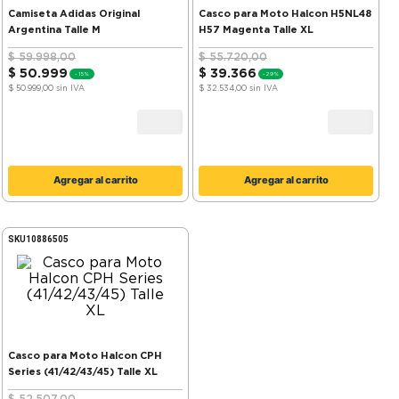
Camiseta Adidas Original
Casco para Moto Halcon H5NL48
Argentina Talle M
H57 Magenta Talle XL
$
59
.
998
,
00
$
55
.
720
,
00
$
50
.
999
$
39
.
366
-
15%
-
29%
$ 50.999,00
sin IVA
$ 32.534,00
sin IVA
Agregar al carrito
Agregar al carrito
SKU
10886505
Casco para Moto Halcon CPH
Series (41/42/43/45) Talle XL