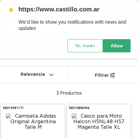
https://www.castillo.com.ar
🔔
We’d like to show you notifications with news and
updates
Código postal
Crédito Castillo
Allow
No, thanks
Rodados
Indumentaria
Relevancia
Filtrar
3
Productos
SKU
19981171
SKU
10886966