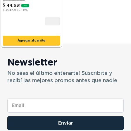
$
52
.
507
,
00
$
44
.
631
-
15%
$ 36.885,00
sin IVA
Agregar al carrito
Newsletter
No seas el último enterarte! Suscribite y
recibí las mejores promos antes que nadie
Enviar