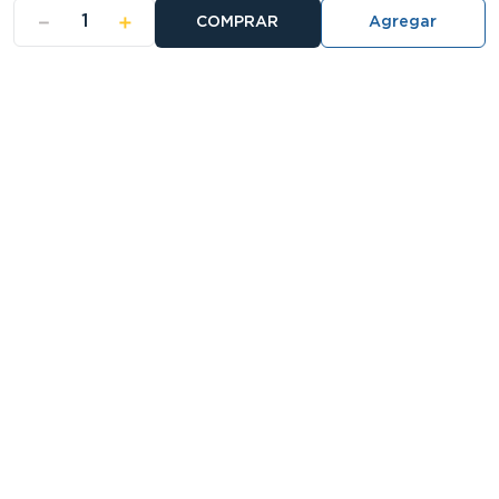
－
＋
COMPRAR
- NOSOTROS
- NUESTRAS SUCURSALES
- CERTIFICADO DE GARANTIA BLISTER
Buscá tu sucursal:
27 Sucursales
Atención telefónica:
0810-888-5678
Llamanos de 9 a 18hs.