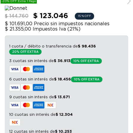
-20% OFF Extra 1 Pago
9
.
sommier
10
.
smart tv
$ 123.046
$ 144.760
15 %
OFF
$ 101.691,00
Precio sin impuestos nacionales
$ 21.355,00
Impuestos Iva (
21
%)
1 cuota / débito o transferencia
de
$
98
.
436
20% OFF EXTRA
3 cuotas sin interés
de
$
36
.
913
10% OFF EXTRA
6 cuotas sin interés
de
$
18
.
456
10% OFF EXTRA
9 cuotas sin interés
de
$
13
.
671
10 cuotas sin interés
de
$
12
.
304
12 cuotas sin interés
de
$
10
.
253