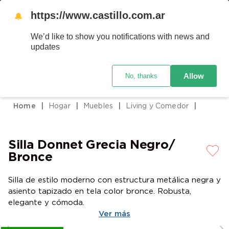
https://www.castillo.com.ar
🔔
We’d like to show you notifications with news and
Buscar
updates
Código postal
Crédito Castillo
Allow
No, thanks
TÉRMINOS MÁS BUSCADOS
1
.
placard
Hogar
Muebles
Living y Comedor
2
.
celulares
3
.
heladera
Silla Donnet Grecia Negro/
4
.
lavarropas
Bronce
5
.
cocina
Silla de estilo moderno con estructura metálica negra y
6
.
colchones
asiento tapizado en tela color bronce. Robusta,
7
.
aire acondicionado
elegante y cómoda.
Ver más
8
.
moto