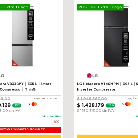
 Extra 1 Pago
20% OFF Extra 1 Pago
VB33BPY │ 335 L │Smart
LG Heladera VT40MPM │ 395 L │
 Compressor│ ThinQ
Inverter Compressor
16
,
00
$
1
.
948
.
563
,
00
Pagá en 12 cuotas
Pagá en
0
.
129
$
1
.
428
.
179
-
15 %
-
27 %
38,00
sin IVA
$ 1.180.313,00
sin IVA
14
cuotas fijas
1
¡ÚLTIMAS UNIDADES DISPONIBLES!