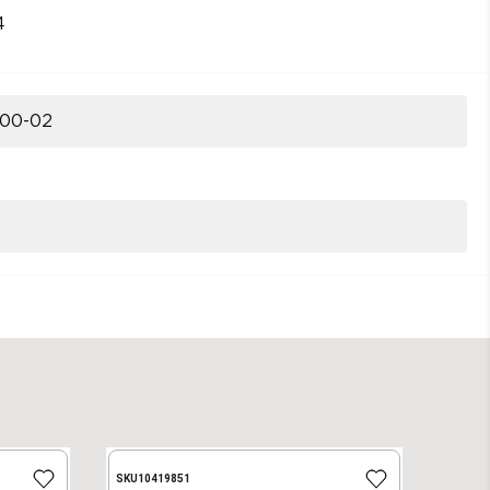
4
00-02
SKU
10419851