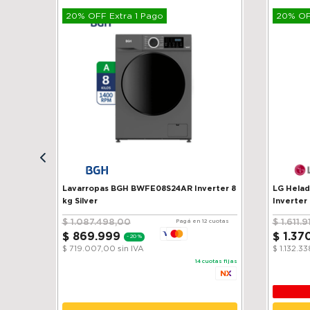
20% OFF Extra 1 Pago
20% OFF
Lavarropas BGH BWFE08S24AR Inverter 8
LG Heladera 
kg Silver
Inverter
$
1
.
087
.
498
,
00
$
1
.
611
.
9
Pagá en 12 cuotas
$
869
.
999
$
1
.
37
-
20 %
$ 719.007,00
sin IVA
$ 1.132.3
14
cuotas fijas