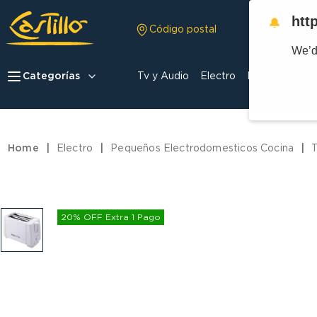
htt
🔔
Código postal
We’d
Categorías
Tv y Audio
Electro
Hogar
Celula
Electro
Pequeños Electrodomesticos Cocina
T
20% OFF Extra 1 Pago