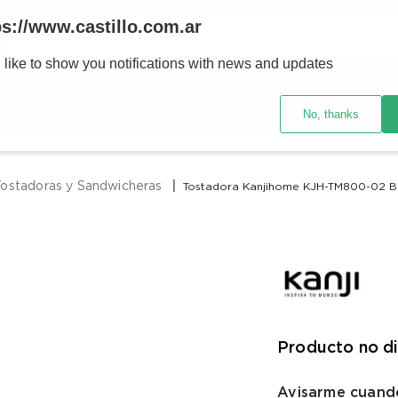
Buscar
ps://www.castillo.com.ar
 like to show you notifications with news and updates
TÉRMINOS MÁS BUSCADOS
res y tecnología
Ventilación
Motos
Ver promociones
1
.
placard
No, thanks
2
.
heladera
3
.
celulares
ostadoras y Sandwicheras
Tostadora Kanjihome KJH-TM800-02 B
4
.
lavarropas
5
.
cocina
6
.
colchones
7
.
aire acondicionado
8
.
moto
Producto no d
9
.
bicicleta
10
.
sommier
Avisarme cuando