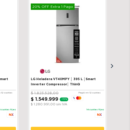
20% OFF Extra 1 Pago
Smart
LG Heladera VT40MPY │ 395 L │Smart
Inverter Compressor│ ThinQ
$
1
.
823
.
528
,
00
 12 cuotas
Pagá en 12 cuotas
$
1
.
549
.
999
-
15 %
$ 1.280.991,00
sin IVA
4
cuotas fijas
14
cuotas fijas