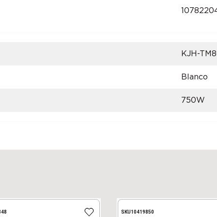
1078220
KJH-TM8
Blanco
750W
848
SKU
10419850