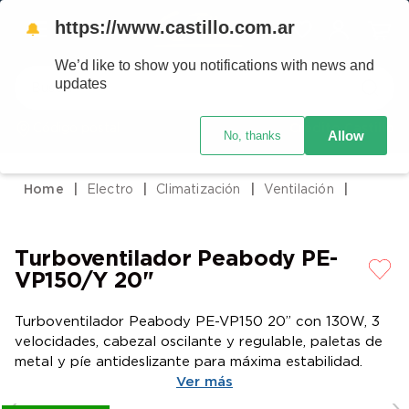
https://www.castillo.com.ar
🔔
We’d like to show you notifications with news and
Buscar
updates
Código postal
Crédito Castillo
Allow
No, thanks
TÉRMINOS MÁS BUSCADOS
1
.
placard
Electro
Climatización
Ventilación
2
.
heladera
3
.
celulares
Turboventilador Peabody PE-
4
.
lavarropas
VP150/Y 20"
5
.
colchones
Turboventilador Peabody PE-VP150 20” con 130W, 3
6
.
cocina
velocidades, cabezal oscilante y regulable, paletas de
7
.
moto
metal y píe antideslizante para máxima estabilidad.
Ver más
8
.
aire acondicionado