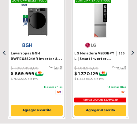
20% OFF Extra 1 Pago
20% OFF Extra 1 Pago
Marca
Peabody
SKU
10836800
Lavarropas BGH
LG Heladera VB33BPY │ 335
BWFE08S24AR Inverter 8 kg
L │Smart Inverter
Silver
Compressor│ ThinQ
Pagá en 12
Pagá en 12
$
1
.
087
.
498
,
00
$
1
.
611
.
916
,
00
cuotas
cuotas
$
869
.
999
$
1
.
370
.
129
-
20 %
-
15 %
$ 719.007,00
sin IVA
$ 1.132.338,00
sin IVA
14
cuotas fijas
14
cuotas fijas
¡ÚLTIMAS UNIDADES DISPONIBLES!
Agregar al carrito
Agregar al carrito