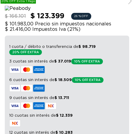
20% OFF Extra 1 Pago
9
.
bicicleta
10
.
sommier
$ 123.399
$ 166.101
26 %
OFF
$ 101.983,00
Precio sin impuestos nacionales
$ 21.416,00
Impuestos Iva (
21
%)
1 cuota / débito o transferencia
de
$
98
.
719
20% OFF EXTRA
3 cuotas sin interés
de
$
37
.
019
10% OFF EXTRA
6 cuotas sin interés
de
$
18
.
509
10% OFF EXTRA
9 cuotas sin interés
de
$
13
.
711
10 cuotas sin interés
de
$
12
.
339
12 cuotas sin interés
de
$
10
.
283