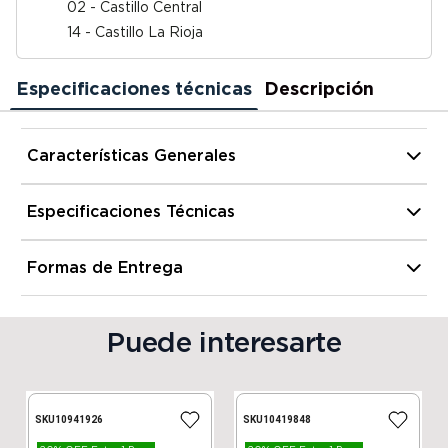
02 - Castillo Central
14 - Castillo La Rioja
Especificaciones técnicas
Descripción
Características Generales
Tipo de de Ventilador
Mesa
Especificaciones Técnicas
Alto
65 cm
Formas de Entrega
Material de las Paletas
Metal
Retiro Gratis de Sucursal
SI
Ancho
56 cm
Puede interesarte
Envío Gratis al NOA
NO
Profundidad
30 cm
SKU
10941926
SKU
10419848
Envío a todo el Pais
SI
Peso
5500 gr