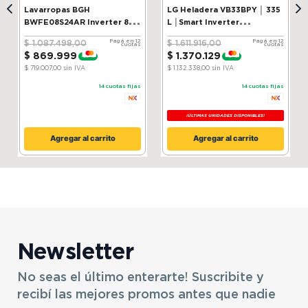
Lavarropas BGH
LG Heladera VB33BPY │ 335
Modelo
TACA-10500FCSD/EL
Marca
TCL
BWFE08S24AR Inverter 8 kg
L │Smart Inverter
Silver
Compressor│ ThinQ
Pagá en 12
Pagá en 12
$
1
.
087
.
498
,
00
$
1
.
611
.
916
,
00
cuotas
cuotas
$
869
.
999
$
1
.
370
.
129
-
20 %
-
15 %
SKU
13765006
$ 719.007,00
sin IVA
$ 1.132.338,00
sin IVA
14
cuotas fijas
14
cuotas fijas
¡ÚLTIMAS UNIDADES DISPONIBLES!
Agregar al carrito
Agregar al carrito
Newsletter
No seas el último enterarte! Suscribite y
recibí las mejores promos antes que nadie