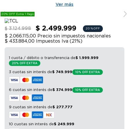
9
.
sommier
Eficiencia energética A++ en frío y A en calor. Incluye
Ver más
funciones de deshumidificación, modo sueño, timer
10
.
smart tv
20% OFF Extra 1 Pago
programable y control remoto.
$ 2.499.999
$ 3.124.998
20 %
OFF
$ 2.066.115,00
Precio sin impuestos nacionales
$ 433.884,00
Impuestos Iva (
21
%)
1 cuota / débito o transferencia
de
$
1
.
999
.
999
20% OFF EXTRA
3 cuotas sin interés
de
$
749
.
999
10% OFF EXTRA
6 cuotas sin interés
de
$
374
.
999
10% OFF EXTRA
9 cuotas sin interés
de
$
277
.
777
10 cuotas sin interés
de
$
249
.
999