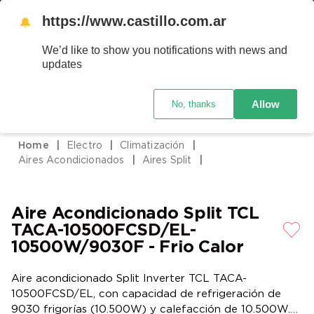
https://www.castillo.com.ar
🔔
We’d like to show you notifications with news and
Buscar
updates
Código postal
Crédito Castillo
Allow
No, thanks
TÉRMINOS MÁS BUSCADOS
1
.
placard
Electro
Climatización
2
.
celulares
Aires Acondicionados
Aires Split
3
.
heladera
4
.
lavarropas
Aire Acondicionado Split TCL
5
.
cocina
TACA-10500FCSD/EL-
10500W/9030F - Frio Calor
6
.
colchones
7
.
aire acondicionado
Aire acondicionado Split Inverter TCL TACA-
10500FCSD/EL, con capacidad de refrigeración de
8
.
moto
9030 frigorías (10.500W) y calefacción de 10.500W.