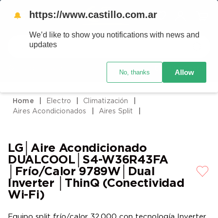
https://www.castillo.com.ar
🔔
We’d like to show you notifications with news and
Buscar
updates
Código postal
Crédito Castillo
Allow
No, thanks
TÉRMINOS MÁS BUSCADOS
1
.
placard
Electro
Climatización
2
.
heladera
Aires Acondicionados
Aires Split
3
.
celulares
4
.
lavarropas
LG│Aire Acondicionado
5
.
colchones
DUALCOOL│S4-W36R43FA
│Frío/Calor 9789W│Dual
6
.
cocina
Inverter │ThinQ (Conectividad
7
.
moto
Wi-Fi)
8
.
aire acondicionado
Equipo split frío/calor 32.000 con tecnología Inverter,