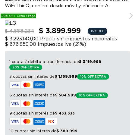
9
.
bicicleta
WiFi ThinQ, control desde móvil y eficiencia A.
10
.
sommier
20% OFF Extra 1 Pago
$ 3.899.999
$ 4.588.234
15 %
OFF
$ 3.223.140,00
Precio sin impuestos nacionales
$ 676.859,00
Impuestos Iva (
21
%)
1 cuota / débito o transferencia
de
$
3
.
119
.
999
20% OFF EXTRA
3 cuotas sin interés
de
$
1
.
169
.
999
10% OFF EXTRA
6 cuotas sin interés
de
$
584
.
999
10% OFF EXTRA
9 cuotas sin interés
de
$
433
.
333
10 cuotas sin interés
de
$
389
.
999