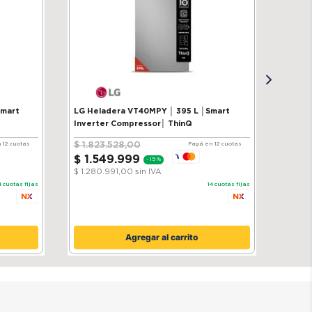
Smart
LG Heladera VT40MPY │ 395 L │Smart
Inverter Compressor│ ThinQ
$
1
.
823
.
528
,
00
 12 cuotas
Pagá en 12 cuotas
$
1
.
549
.
999
-
15 %
$ 1.280.991,00
sin IVA
4
cuotas fijas
14
cuotas fijas
Agregar al carrito