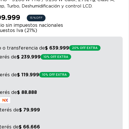
ep, Turbo, Deshumidificación y control LCD.
99.999
15 %
OFF
io sin impuestos nacionales
uestos Iva (
21
%)
o o transferencia
de
$
639
.
999
20% OFF EXTRA
terés
de
$
239
.
999
10% OFF EXTRA
terés
de
$
119
.
999
10% OFF EXTRA
terés
de
$
88
.
888
nterés
de
$
79
.
999
nterés
de
$
66
.
666