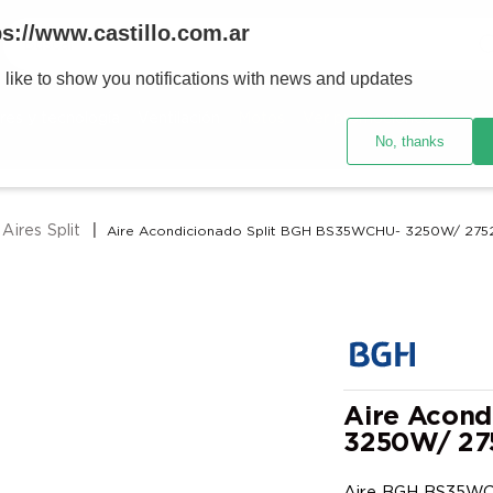
Buscar
ps://www.castillo.com.ar
 like to show you notifications with news and updates
TÉRMINOS MÁS BUSCADOS
res y tecnología
Ventilación
Motos
Ver promociones
1
.
placard
No, thanks
2
.
heladera
3
.
celulares
Aires Split
Aire Acondicionado Split BGH BS35WCHU- 3250W/ 2752
4
.
lavarropas
5
.
cocina
6
.
colchones
7
.
aire acondicionado
8
.
moto
Aire Acond
3250W/ 275
9
.
bicicleta
10
.
sommier
Aire BGH BS35WCHU