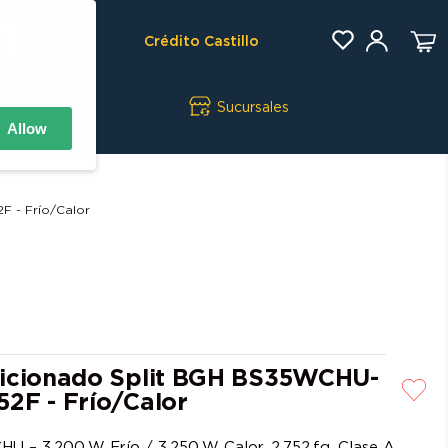
Crédito Castillo
Sucursales
Allow
F - Frío/Calor
icionado Split BGH BS35WCHU-
2F - Frío/Calor
 – 3.200 W Frío / 3.250 W Calor, 2.752 fg, Clase A,