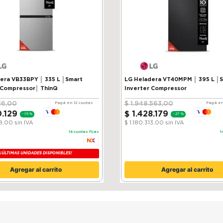
VB33BPY │ 335 L │Smart
LG Heladera VT40MPM │ 395 L │
 Compressor│ ThinQ
Inverter Compressor
16
,
00
$
1
.
948
.
563
,
00
Pagá en 12 cuotas
Pagá en
0
.
129
$
1
.
428
.
179
-
15 %
-
27 %
38,00
sin IVA
$ 1.180.313,00
sin IVA
14
cuotas fijas
1
¡ÚLTIMAS UNIDADES DISPONIBLES!
Agregar al carrito
Agregar al carrito