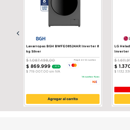
Lavarropas BGH BWFE08S24AR Inverter 8
LG Heladera 
kg Silver
Inverter
$
1
.
087
.
498
,
00
$
1
.
611
.
9
Pagá en 12 cuotas
$
869
.
999
$
1
.
37
-
20 %
$ 719.007,00
sin IVA
$ 1.132.3
14
cuotas fijas
Agregar al carrito