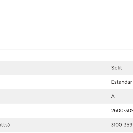
Split
Estandar
A
2600-30
tts)
3100-359