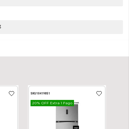
3
SKU
10419851
20% OFF Extra 1 Pago