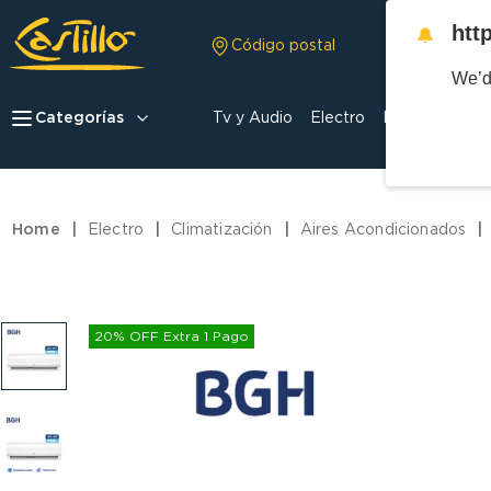
htt
🔔
Código postal
We’d
Categorías
Tv y Audio
Electro
Hogar
Celula
Electro
Climatización
Aires Acondicionados
20% OFF Extra 1 Pago