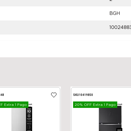
BGH
1002488
848
SKU
10419850
 Extra 1 Pago
20% OFF Extra 1 Pago