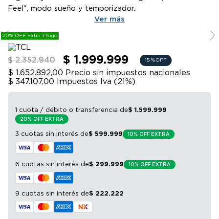
9
.
bicicleta
Feel", modo sueño y temporizador.
Ver más
10
.
sommier
20% OFF Extra 1 Pago
$ 1.999.999
$ 2.352.940
15 %
OFF
$ 1.652.892,00
Precio sin impuestos nacionales
$ 347.107,00
Impuestos Iva (
21
%)
1 cuota / débito o transferencia
de
$
1
.
599
.
999
20% OFF EXTRA
3 cuotas sin interés
de
$
599
.
999
10% OFF EXTRA
6 cuotas sin interés
de
$
299
.
999
10% OFF EXTRA
9 cuotas sin interés
de
$
222
.
222