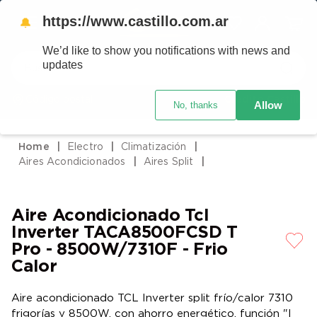
https://www.castillo.com.ar
🔔
We’d like to show you notifications with news and
Buscar
updates
Código postal
Crédito Castillo
Allow
No, thanks
TÉRMINOS MÁS BUSCADOS
1
.
placard
Electro
Climatización
2
.
heladera
Aires Acondicionados
Aires Split
3
.
celulares
4
.
lavarropas
Aire Acondicionado Tcl
5
.
colchones
Inverter TACA8500FCSD T
Pro - 8500W/7310F - Frio
6
.
cocina
Calor
7
.
moto
Aire acondicionado TCL Inverter split frío/calor 7310
8
.
aire acondicionado
frigorías y 8500W, con ahorro energético, función "I