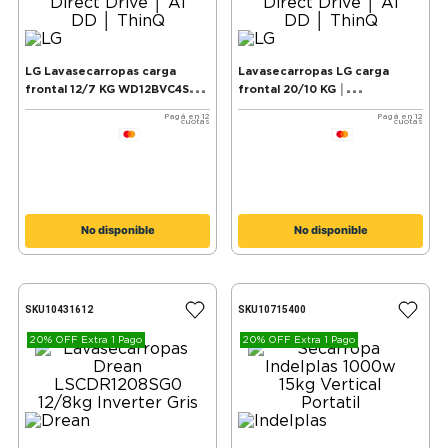
LG Lavasecarropas carga
Lavasecarropas LG carga
frontal 12/7 KG WD12BVC4S6 │
frontal 20/10 KG │
Negro │ Inverter Direct Drive
WD20EGNTSPG│ Gris mate │
Pagá en 12
Pagá en 12
cuotas
cuotas
│ AI DD │ ThinQ
Inverter Direct Drive │ AI DD │
ThinQ
No disponible
No disponible
SKU
10431612
SKU
10715400
20% OFF Extra 1 Pago
20% OFF Extra 1 Pago