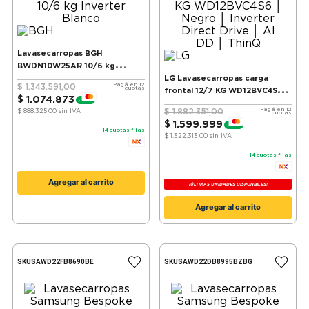
9
.
bicicleta
10
.
sommier
Lavasecarropas BGH
BWDN10W25AR 10/6 kg
Inverter Blanco
LG Lavasecarropas carga
Pagá en 12
$
1
.
343
.
591
,
00
cuotas
frontal 12/7 KG WD12BVC4S6 │
$
1
.
074
.
873
-
20 %
Negro │ Inverter Direct Drive
Pagá en 12
$
1
.
882
.
351
,
00
$ 888.325,00
sin IVA
cuotas
│ AI DD │ ThinQ
$
1
.
599
.
999
-
15 %
14
cuotas fijas
$ 1.322.313,00
sin IVA
14
cuotas fijas
Agregar al carrito
¡ÚLTIMAS UNIDADES DISPONIBLES!
Agregar al carrito
SKU
SAWD22FB8690BE
SKU
SAWD22DB8995BZBG