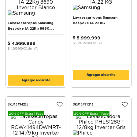
Lavasecarropas Samsung
Lavasecarropas Samsung
Bespoke IA 22 KG
Bespoke IA 22Kg 8690
Inverter Blanco
$
5
.
999
.
999
$
4
.
999
.
999
$ 5.999.999,00
sin IVA
$ 4.999.999,00
sin IVA
Agregar al carrito
Agregar al carrito
SKU
10434205
SKU
10431216
20% OFF Extra 1 Pago
20% OFF Extra 1 Pago