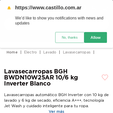
https://www.castillo.com.ar
🔔
We’d like to show you notifications with news and
Buscar
updates
Código postal
Crédito Castillo
Allow
No, thanks
TÉRMINOS MÁS BUSCADOS
1
.
placard
Electro
Lavado
Lavasecarropas
2
.
heladera
3
.
celulares
Lavasecarropas BGH
4
.
lavarropas
BWDN10W25AR 10/6 kg
5
.
cocina
Inverter Blanco
6
.
colchones
Lavasecarropas automático BGH Inverter con 10 kg de
7
.
moto
lavado y 6 kg de secado, eficiencia A+++, tecnología
Jet Wash y cuidado inteligente para tu ropa.
8
.
aire acondicionado
Ver más