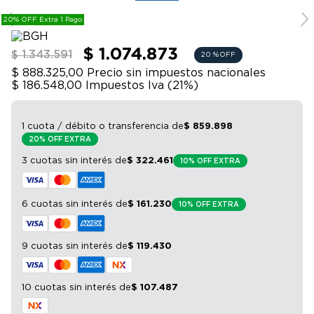
9
.
bicicleta
20% OFF Extra 1 Pago
10
.
sommier
$ 1.074.873
$ 1.343.591
20 %
OFF
$ 888.325,00
Precio sin impuestos nacionales
$ 186.548,00
Impuestos Iva (
21
%)
1 cuota / débito o transferencia
de
$
859
.
898
20% OFF EXTRA
3 cuotas sin interés
de
$
322
.
461
10% OFF EXTRA
6 cuotas sin interés
de
$
161
.
230
10% OFF EXTRA
9 cuotas sin interés
de
$
119
.
430
10 cuotas sin interés
de
$
107
.
487