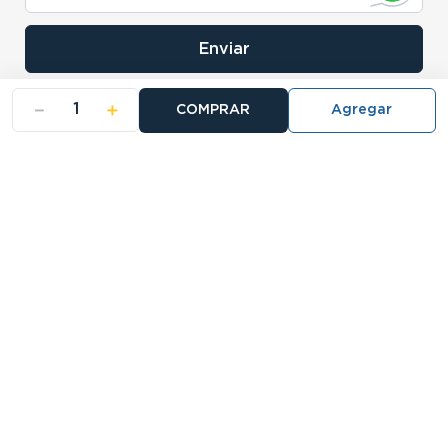
Enviar
－
＋
COMPRAR
- NOSOTROS
- NUESTRAS SUCURSALES
- CERTIFICADO DE GARANTIA BLISTER
Buscá tu sucursal:
27 Sucursales
Atención telefónica:
0810-888-5678
Llamanos de 9 a 18hs.