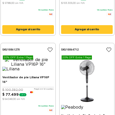
$ 57.189,00
sin IVA
$ 103.305,00
sin IVA
14
cuotas fijas
14
cuotas fijas
Agregar al carrito
Agregar al carrito
SKU
10861270
SKU
10864712
20% OFF Extra 1 Pago
20% OFF Extra 1 Pago
Ventilador de pie Liliana VP16P
16"
Pagá en 12 cuotas
$
100
.
382
,
00
$
77
.
499
-
23 %
$ 64.049,00
sin IVA
14
cuotas fijas