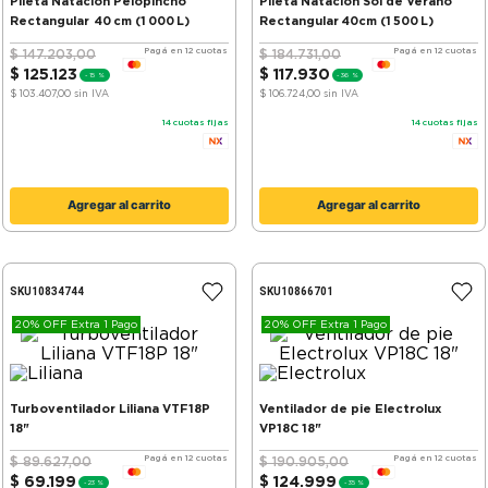
Pileta Natación Pelopincho
Pileta Natación Sol de Verano
Rectangular 40 cm (1 000 L)
Rectangular 40cm (1 500 L)
Pagá en 12 cuotas
Pagá en 12 cuotas
$
147
.
203
,
00
$
184
.
731
,
00
$
125
.
123
$
117
.
930
-
15 %
-
36 %
$ 103.407,00
sin IVA
$ 106.724,00
sin IVA
14
cuotas fijas
14
cuotas fijas
Agregar al carrito
Agregar al carrito
SKU
10834744
SKU
10866701
20% OFF Extra 1 Pago
20% OFF Extra 1 Pago
Turboventilador Liliana VTF18P
Ventilador de pie Electrolux
18"
VP18C 18"
Pagá en 12 cuotas
Pagá en 12 cuotas
$
89
.
627
,
00
$
190
.
905
,
00
$
69
.
199
$
124
.
999
-
23 %
-
35 %