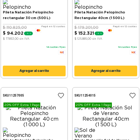
Pileta Natación Pelopincho
Pileta Natación Pelopincho
rectangular 30 cm (500 L)
Rectangular 40cm (1 500 L)
Pagá en 12 cuotas
Pagá en 12 cuotas
$
110
.
825
,
00
$
179
.
201
,
00
$
94
.
202
$
152
.
321
-
15 %
-
15 %
$ 77.853,00
sin IVA
$ 125.885,00
sin IVA
14
cuotas fijas
14
cuotas fijas
Agregar al carrito
Agregar al carrito
SKU
11257005
SKU
11254015
20% OFF Extra 1 Pago
20% OFF Extra 1 Pago