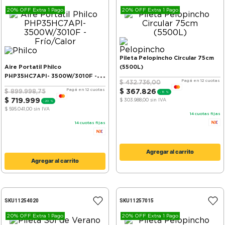
20% OFF Extra 1 Pago
20% OFF Extra 1 Pago
Pileta Pelopincho Circular 75cm
Aire Portatil Philco
(5500L)
PHP35HC7API- 3500W/3010F -
Pagá en 12 cuotas
$
432
.
736
,
00
Frío/Calor
Pagá en 12 cuotas
$
899
.
998
,
75
$
367
.
826
-
15 %
$
719
.
999
$ 303.988,00
sin IVA
-
20 %
$ 595.041,00
sin IVA
14
cuotas fijas
14
cuotas fijas
Agregar al carrito
Agregar al carrito
SKU
11254020
SKU
11257015
20% OFF Extra 1 Pago
20% OFF Extra 1 Pago