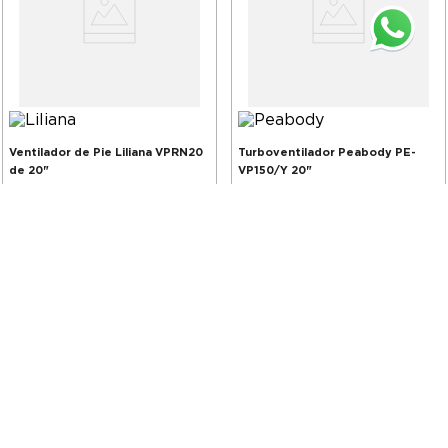
Ventilador de Pie Liliana VPRN20
Turboventilador Peabody PE-
de 20"
VP150/Y 20"
Pagá en 12 cuotas
Pagá en 12 cuotas
$
162
.
525
,
00
$
166
.
101
,
00
$
125
.
499
$
123
.
399
-
23 %
-
26 %
$ 103.718,00
sin IVA
$ 101.983,00
sin IVA
14
cuotas fijas
14
cuotas fijas
Agregar al carrito
Agregar al carrito
SKU
10864705
SKU
10861254