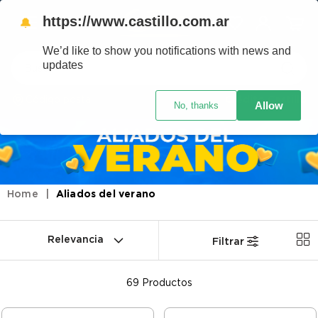
https://www.castillo.com.ar
🔔
We’d like to show you notifications with news and
Buscar
updates
Código postal
Crédito Castillo
Allow
No, thanks
TÉRMINOS MÁS BUSCADOS
1
.
placard
2
.
celulares
3
.
heladera
Aliados del verano
4
.
lavarropas
5
.
cocina
Relevancia
Filtrar
6
.
colchones
7
.
aire acondicionado
69
Productos
8
.
moto