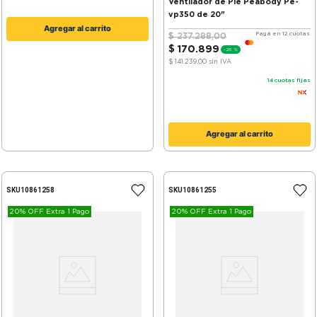
Ventilador de Pie Peabody Pe-
vp350 de 20"
Agregar al carrito
Pagá en 12 cuotas
$
237
.
288
,
00
$
170
.
899
-
28 %
$ 141.239,00
sin IVA
14
cuotas fijas
Agregar al carrito
SKU
10861258
SKU
10861255
20% OFF Extra 1 Pago
20% OFF Extra 1 Pago