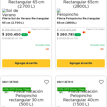
Pileta Sol de Verano Rectangular
Pileta Pelopincho Rectangular
65 cm (2.700 L)
65cm (2800L)
Pagá en 12 cuotas
Pagá en 12 cuotas
$
313
.
990
,
00
$
306
.
801
,
00
$
200
.
450
$
260
.
781
-
36 %
-
15 %
$ 165.661,00
sin IVA
$ 215.521,00
sin IVA
14
cuotas fijas
14
cuotas fijas
Agregar al carrito
Agregar al carrito
SKU
11257000
SKU
11257010
20% OFF Extra 1 Pago
20% OFF Extra 1 Pago