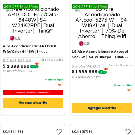
20% OFF Extra 1 Pago
20% OFF Extra 1 Pago
Aire Acondicionado ARTCOOL
Frío/Calor 6448W│S4-
LG Aire Acondicionado Artcool
W24K2RPE│Dual Inverter│ThinQ™
5275 W │ S4-W18Klrpa │ Dual
Pagá en 12 cuotas
$
2
.
823
.
528
,
00
Inverter │ 70% De Ahorro │ Thinq
Pagá en 12 cuotas
$
2
.
399
.
999
$
2
.
352
.
940
,
00
-
15 %
Wifi
$
1
.
999
.
999
$ 1.983.470,00
sin IVA
-
15 %
$ 1.652.892,00
sin IVA
14
cuotas fijas
14
cuotas fijas
¡ÚLTIMAS UNIDADES DISPONIBLES!
Agregar al carrito
Agregar al carrito
SKU
13211561
SKU
11257030