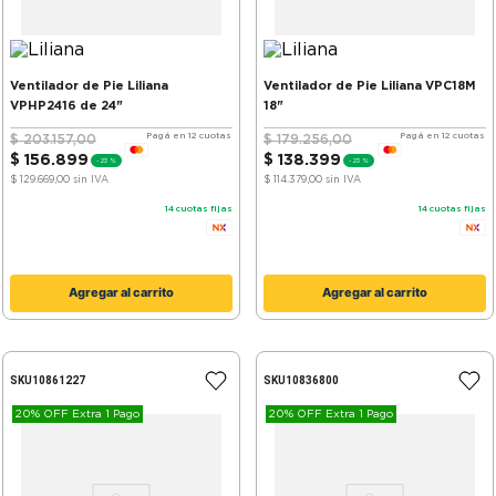
Ventilador de Pie Liliana
Ventilador de Pie Liliana VPC18M
VPHP2416 de 24"
18"
Pagá en 12 cuotas
Pagá en 12 cuotas
$
203
.
157
,
00
$
179
.
256
,
00
$
156
.
899
$
138
.
399
-
23 %
-
23 %
$ 129.669,00
sin IVA
$ 114.379,00
sin IVA
14
cuotas fijas
14
cuotas fijas
Agregar al carrito
Agregar al carrito
SKU
10861227
SKU
10836800
20% OFF Extra 1 Pago
20% OFF Extra 1 Pago