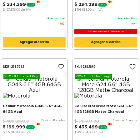
$
234
.
299
$
234
.
299
-
20 %
-
20 %
$ 193.636,00
sin IVA
$ 193.636,00
sin IVA
14
cuotas fijas
14
cuotas fijas
¡ÚLTIMAS UNIDADES DISPONIBLES!
Agregar al carrito
Agregar al carrito
SKU
12387012
SKU
12382890
20% OFF Extra 1 Pago
20% OFF Extra 1 Pago
Celular Motorola G04S 6.6" 4GB
Celular Motorola Moto G24 6.6"
64GB Azul
4GB 128GB Matte Charcoal
Pagá en 12 cuotas
Pagá en 12 cuotas
$
409
.
998
,
00
$
541
.
873
,
00
$
199
.
999
$
433
.
499
-
51 %
-
20 %
$ 165.288,00
sin IVA
$ 358.264,00
sin IVA